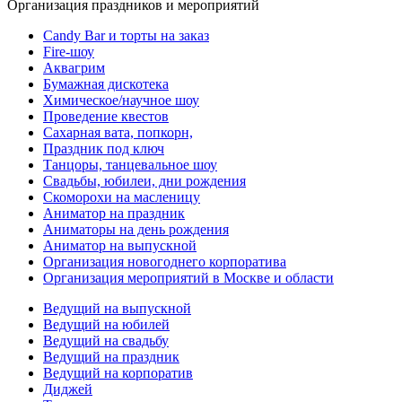
Организация праздников и мероприятий
Candy Bar и торты на заказ
Fire-шоу
Аквагрим
Бумажная дискотека
Химическое/научное шоу
Проведение квестов
Сахарная вата, попкорн,
Праздник под ключ
Танцоры, танцевальное шоу
Свадьбы, юбилеи, дни рождения
Скоморохи на масленицу
Аниматор на праздник
Аниматоры на день рождения
Аниматор на выпускной
Организация новогоднего корпоратива
Организация мероприятий в Москве и области
Ведущий на выпускной
Ведущий на юбилей
Ведущий на свадьбу
Ведущий на праздник
Ведущий на корпоратив
Диджей