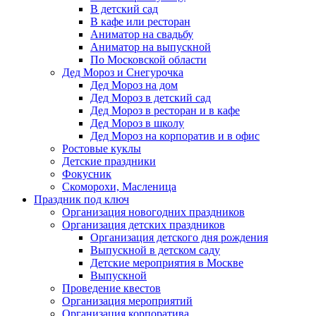
В детский сад
В кафе или ресторан
Аниматор на свадьбу
Аниматор на выпускной
По Московской области
Дед Мороз и Снегурочка
Дед Мороз на дом
Дед Мороз в детский сад
Дед Мороз в ресторан и в кафе
Дед Мороз в школу
Дед Мороз на корпоратив и в офис
Ростовые куклы
Детские праздники
Фокусник
Скоморохи, Масленица
Праздник под ключ
Организация новогодних праздников
Организация детских праздников
Организация детского дня рождения
Выпускной в детском саду
Детские мероприятия в Москве
Выпускной
Проведение квестов
Организация мероприятий
Организация корпоратива