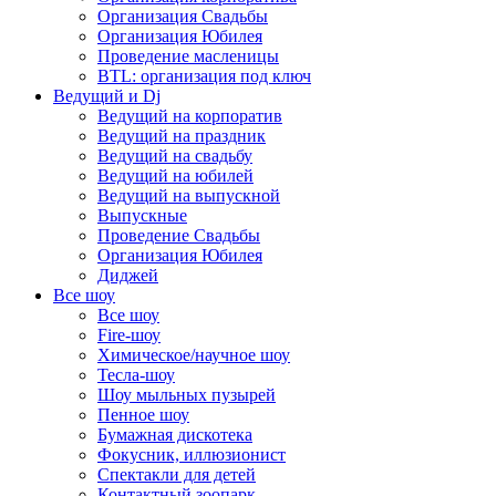
Организация Свадьбы
Организация Юбилея
Проведение масленицы
BTL: организация под ключ
Ведущий и Dj
Ведущий на корпоратив
Ведущий на праздник
Ведущий на свадьбу
Ведущий на юбилей
Ведущий на выпускной
Выпускные
Проведение Свадьбы
Организация Юбилея
Диджей
Все шоу
Все шоу
Fire-шоу
Химическое/научное шоу
Тесла-шоу
Шоу мыльных пузырей
Пенное шоу
Бумажная дискотека
Фокусник, иллюзионист
Спектакли для детей
Контактный зоопарк