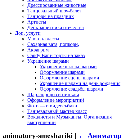
Дрессированные животные
Танцевальный шоу-балет
Танцоры на праздник
Артисты
День защитника отечества
Доп. услуги
Мастер-классы
Сахарная вата, попкорн,
Аквагрим
Candy Bar и торты на заказ
Украшение шарами
Украшение школы шарами
Оформление шарами
Оформление сцены шарами
Украшение шарами на день рождения
Оформление свадьбы шарами
Шар-сюрприз и пиньята
Оформление мероприятий
Фото — и видеосъёмка
Танцевальный мастер класс
Вокалисты и Музыканты, Организация
выступлений
animatory-smeshariki
|
←
Аниматор