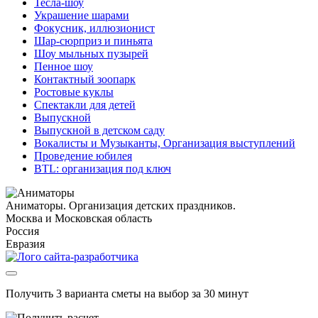
Тесла-шоу
Украшение шарами
Фокусник, иллюзионист
Шар-сюрприз и пиньята
Шоу мыльных пузырей
Пенное шоу
Контактный зоопарк
Ростовые куклы
Спектакли для детей
Выпускной
Выпускной в детском саду
Вокалисты и Музыканты, Организация выступлений
Проведение юбилея
BTL: организация под ключ
Аниматоры. Организация детских праздников.
Москва и Московская область
Россия
Евразия
Получить 3 варианта сметы на выбор за 30 минут