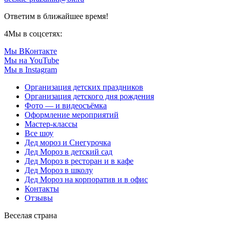
Ответим в ближайшее время!
4
Мы в соцсетях:
Мы ВКонтакте
Мы на YouTube
Мы в Instagram
Организация детских праздников
Организация детского дня рождения
Фото — и видеосъёмка
Оформление мероприятий
Мастер-классы
Все шоу
Дед мороз и Снегурочка
Дед Мороз в детский сад
Дед Мороз в ресторан и в кафе
Дед Мороз в школу
Дед Мороз на корпоратив и в офис
Контакты
Отзывы
Веселая страна