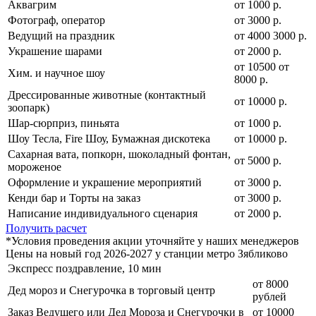
Аквагрим
от 1000 р.
Фотограф, оператор
от 3000 р.
Ведущий на праздник
от
4000
3000
р.
Украшение шарами
от 2000 р.
от
10500
от
Хим. и научное шоу
8000
р.
Дрессированные животные (контактный
от 10000 р.
зоопарк)
Шар-сюрприз, пиньята
от 1000 р.
Шоу Тесла, Fire Шоу, Бумажная дискотека
от 10000 р.
Сахарная вата, попкорн, шоколадный фонтан,
от 5000 р.
мороженое
Оформление и украшение мероприятий
от 3000 р.
Кенди бар и Торты на заказ
от 3000 р.
Написание индивидуального сценария
от 2000 р.
Получить расчет
*Условия проведения акции уточняйте у наших менеджеров
Цены на новый год 2026-2027 у станции метро Зябликово
Экспресс поздравление, 10 мин
от 8000
Дед мороз и Снегурочка в торговый центр
рублей
Заказ Ведущего или Дед Мороза и Снегурочки в
от 10000