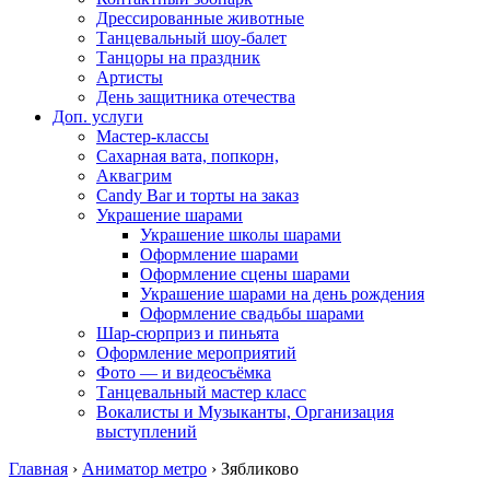
Дрессированные животные
Танцевальный шоу-балет
Танцоры на праздник
Артисты
День защитника отечества
Доп. услуги
Мастер-классы
Сахарная вата, попкорн,
Аквагрим
Candy Bar и торты на заказ
Украшение шарами
Украшение школы шарами
Оформление шарами
Оформление сцены шарами
Украшение шарами на день рождения
Оформление свадьбы шарами
Шар-сюрприз и пиньята
Оформление мероприятий
Фото — и видеосъёмка
Танцевальный мастер класс
Вокалисты и Музыканты, Организация
выступлений
Главная
›
Аниматор метро
›
Зябликово