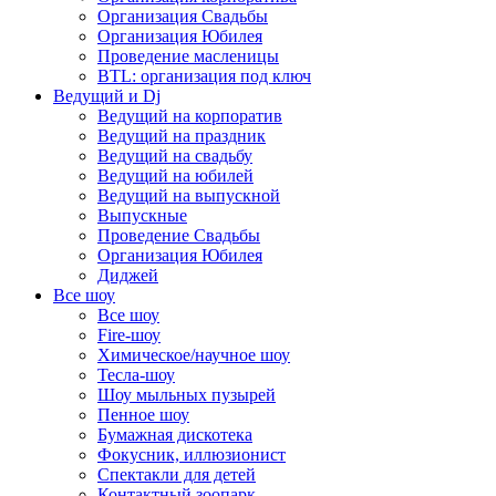
Организация Свадьбы
Организация Юбилея
Проведение масленицы
BTL: организация под ключ
Ведущий и Dj
Ведущий на корпоратив
Ведущий на праздник
Ведущий на свадьбу
Ведущий на юбилей
Ведущий на выпускной
Выпускные
Проведение Свадьбы
Организация Юбилея
Диджей
Все шоу
Все шоу
Fire-шоу
Химическое/научное шоу
Тесла-шоу
Шоу мыльных пузырей
Пенное шоу
Бумажная дискотека
Фокусник, иллюзионист
Спектакли для детей
Контактный зоопарк