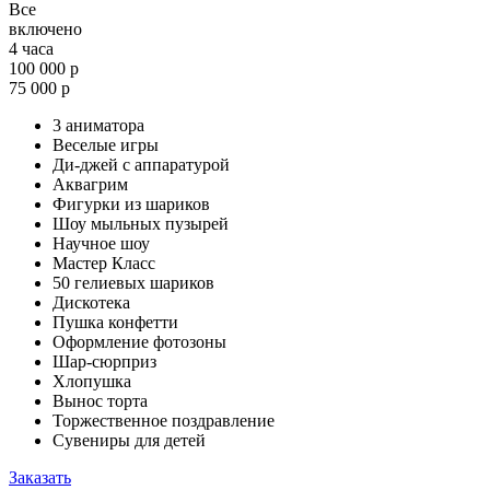
Все
включено
4 часа
100 000 р
75 000 р
3 аниматора
Веселые игры
Ди-джей с аппаратурой
Аквагрим
Фигурки из шариков
Шоу мыльных пузырей
Научное шоу
Мастер Класс
50 гелиевых шариков
Дискотека
Пушка конфетти
Оформление фотозоны
Шар-сюрприз
Хлопушка
Вынос торта
Торжественное поздравление
Сувениры для детей
Заказать