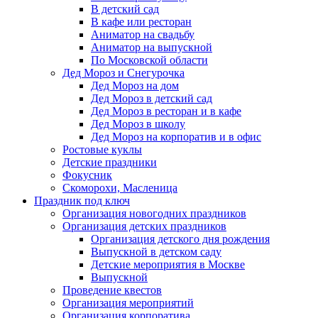
В детский сад
В кафе или ресторан
Аниматор на свадьбу
Аниматор на выпускной
По Московской области
Дед Мороз и Снегурочка
Дед Мороз на дом
Дед Мороз в детский сад
Дед Мороз в ресторан и в кафе
Дед Мороз в школу
Дед Мороз на корпоратив и в офис
Ростовые куклы
Детские праздники
Фокусник
Скоморохи, Масленица
Праздник под ключ
Организация новогодних праздников
Организация детских праздников
Организация детского дня рождения
Выпускной в детском саду
Детские мероприятия в Москве
Выпускной
Проведение квестов
Организация мероприятий
Организация корпоратива