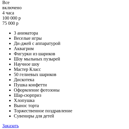
Все
включено
4 часа
100 000 р
75 000 р
3 аниматора
Веселые игры
Ди-джей с аппаратурой
Аквагрим
Фигурки из шариков
Шоу мыльных пузырей
Научное шоу
Мастер Класс
50 гелиевых шариков
Дискотека
Пушка конфетти
Оформление фотозоны
Шар-сюрприз
Хлопушка
Вынос торта
Торжественное поздравление
Сувениры для детей
Заказать