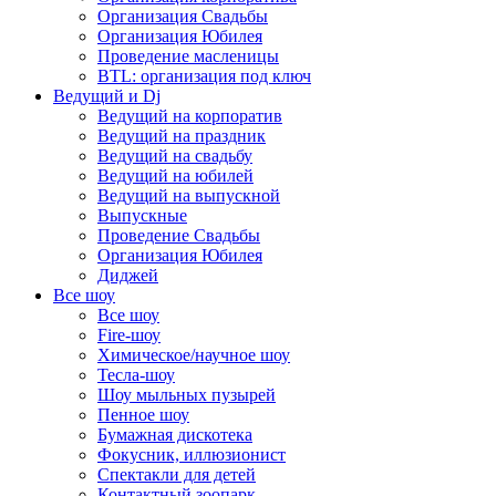
Организация Свадьбы
Организация Юбилея
Проведение масленицы
BTL: организация под ключ
Ведущий и Dj
Ведущий на корпоратив
Ведущий на праздник
Ведущий на свадьбу
Ведущий на юбилей
Ведущий на выпускной
Выпускные
Проведение Свадьбы
Организация Юбилея
Диджей
Все шоу
Все шоу
Fire-шоу
Химическое/научное шоу
Тесла-шоу
Шоу мыльных пузырей
Пенное шоу
Бумажная дискотека
Фокусник, иллюзионист
Спектакли для детей
Контактный зоопарк