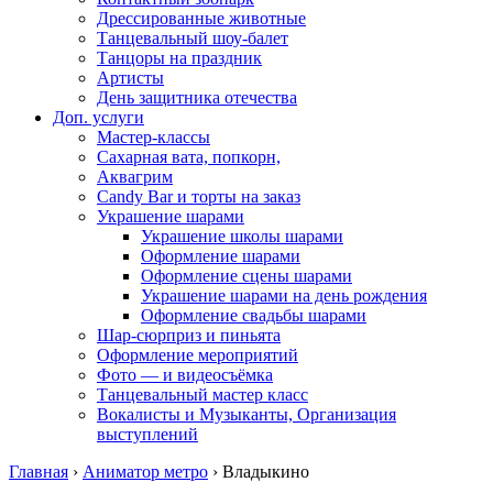
Дрессированные животные
Танцевальный шоу-балет
Танцоры на праздник
Артисты
День защитника отечества
Доп. услуги
Мастер-классы
Сахарная вата, попкорн,
Аквагрим
Candy Bar и торты на заказ
Украшение шарами
Украшение школы шарами
Оформление шарами
Оформление сцены шарами
Украшение шарами на день рождения
Оформление свадьбы шарами
Шар-сюрприз и пиньята
Оформление мероприятий
Фото — и видеосъёмка
Танцевальный мастер класс
Вокалисты и Музыканты, Организация
выступлений
Главная
›
Аниматор метро
›
Владыкино