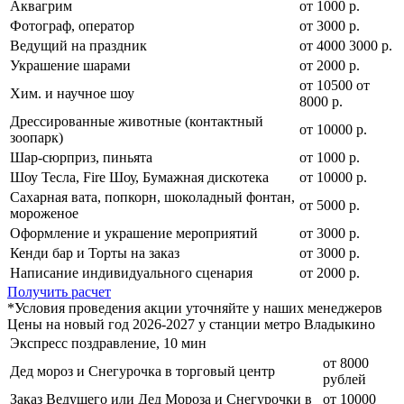
Аквагрим
от 1000 р.
Фотограф, оператор
от 3000 р.
Ведущий на праздник
от
4000
3000
р.
Украшение шарами
от 2000 р.
от
10500
от
Хим. и научное шоу
8000
р.
Дрессированные животные (контактный
от 10000 р.
зоопарк)
Шар-сюрприз, пиньята
от 1000 р.
Шоу Тесла, Fire Шоу, Бумажная дискотека
от 10000 р.
Сахарная вата, попкорн, шоколадный фонтан,
от 5000 р.
мороженое
Оформление и украшение мероприятий
от 3000 р.
Кенди бар и Торты на заказ
от 3000 р.
Написание индивидуального сценария
от 2000 р.
Получить расчет
*Условия проведения акции уточняйте у наших менеджеров
Цены на новый год 2026-2027 у станции метро Владыкино
Экспресс поздравление, 10 мин
от 8000
Дед мороз и Снегурочка в торговый центр
рублей
Заказ Ведущего или Дед Мороза и Снегурочки в
от 10000