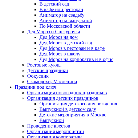
В детский сад
В кафе или ресторан
Аниматор на свадьбу
Аниматор на выпускной
По Московской области
Дед Мороз и Снегурочка
Дед Мороз на дом
Дед Мороз в детский сад
Дед Мороз в ресторан и в кафе
Дед Мороз в школу
Дед Мороз на корпоратив и в офис
Ростовые куклы
Детские праздники
Фокусник
Скоморохи, Масленица
Праздник под ключ
Организация новогодних праздников
Организация детских праздников
Организация детского дня рождения
Выпускной в детском саду
Детские мероприятия в Москве
Выпускной
Проведение квестов
Организация мероприятий
Организация корпоратива