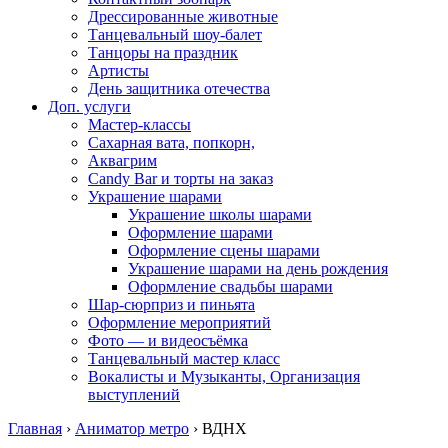
Дрессированные животные
Танцевальный шоу-балет
Танцоры на праздник
Артисты
День защитника отечества
Доп. услуги
Мастер-классы
Сахарная вата, попкорн,
Аквагрим
Candy Bar и торты на заказ
Украшение шарами
Украшение школы шарами
Оформление шарами
Оформление сцены шарами
Украшение шарами на день рождения
Оформление свадьбы шарами
Шар-сюрприз и пиньята
Оформление мероприятий
Фото — и видеосъёмка
Танцевальный мастер класс
Вокалисты и Музыканты, Организация
выступлений
Главная
›
Аниматор метро
›
ВДНХ