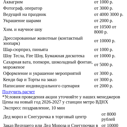
Аквагрим
от 1000 р.
Фотограф, оператор
от 3000 р.
Ведущий на праздник
от
4000
3000
р.
Украшение шарами
от 2000 р.
от
10500
от
Хим. и научное шоу
8000
р.
Дрессированные животные (контактный
от 10000 р.
зоопарк)
Шар-сюрприз, пиньята
от 1000 р.
Шоу Тесла, Fire Шоу, Бумажная дискотека
от 10000 р.
Сахарная вата, попкорн, шоколадный фонтан,
от 5000 р.
мороженое
Оформление и украшение мероприятий
от 3000 р.
Кенди бар и Торты на заказ
от 3000 р.
Написание индивидуального сценария
от 2000 р.
Получить расчет
*Условия проведения акции уточняйте у наших менеджеров
Цены на новый год 2026-2027 у станции метро ВДНХ
Экспресс поздравление, 10 мин
от 8000
Дед мороз и Снегурочка в торговый центр
рублей
Заказ Ведущего или Дед Мороза и Снегурочки в
от 10000