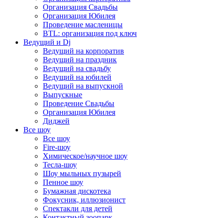
Организация Свадьбы
Организация Юбилея
Проведение масленицы
BTL: организация под ключ
Ведущий и Dj
Ведущий на корпоратив
Ведущий на праздник
Ведущий на свадьбу
Ведущий на юбилей
Ведущий на выпускной
Выпускные
Проведение Свадьбы
Организация Юбилея
Диджей
Все шоу
Все шоу
Fire-шоу
Химическое/научное шоу
Тесла-шоу
Шоу мыльных пузырей
Пенное шоу
Бумажная дискотека
Фокусник, иллюзионист
Спектакли для детей
Контактный зоопарк