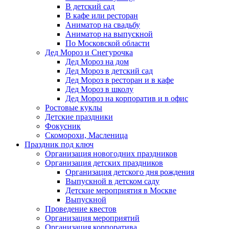
В детский сад
В кафе или ресторан
Аниматор на свадьбу
Аниматор на выпускной
По Московской области
Дед Мороз и Снегурочка
Дед Мороз на дом
Дед Мороз в детский сад
Дед Мороз в ресторан и в кафе
Дед Мороз в школу
Дед Мороз на корпоратив и в офис
Ростовые куклы
Детские праздники
Фокусник
Скоморохи, Масленица
Праздник под ключ
Организация новогодних праздников
Организация детских праздников
Организация детского дня рождения
Выпускной в детском саду
Детские мероприятия в Москве
Выпускной
Проведение квестов
Организация мероприятий
Организация корпоратива