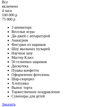
Все
включено
4 часа
100 000 р
75 000 р
3 аниматора
Веселые игры
Ди-джей с аппаратурой
Аквагрим
Фигурки из шариков
Шоу мыльных пузырей
Научное шоу
Мастер Класс
50 гелиевых шариков
Дискотека
Пушка конфетти
Оформление фотозоны
Шар-сюрприз
Хлопушка
Вынос торта
Торжественное поздравление
Сувениры для детей
Заказать