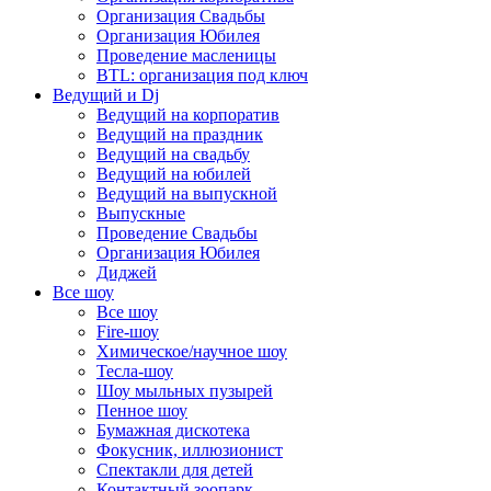
Организация Свадьбы
Организация Юбилея
Проведение масленицы
BTL: организация под ключ
Ведущий и Dj
Ведущий на корпоратив
Ведущий на праздник
Ведущий на свадьбу
Ведущий на юбилей
Ведущий на выпускной
Выпускные
Проведение Свадьбы
Организация Юбилея
Диджей
Все шоу
Все шоу
Fire-шоу
Химическое/научное шоу
Тесла-шоу
Шоу мыльных пузырей
Пенное шоу
Бумажная дискотека
Фокусник, иллюзионист
Спектакли для детей
Контактный зоопарк