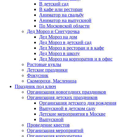
В детский сад
В кафе или ресторан
Аниматор на свадьбу
Аниматор на выпускной
По Московской области
Дед Мороз и Снегурочка
Дед Мороз на дом
Дед Мороз в детский сад
Дед Мороз в ресторан и в кафе
Дед Мороз в школу
Дед Мороз на корпоратив и в офис
Ростовые куклы
Детские праздники
Фокусник
Скоморохи, Масленица
Праздник под ключ
Организация новогодних праздников
Организация детских праздников
Организация детского дня рождения
Выпускной в детском саду
Детские мероприятия в Москве
Выпускной
Проведение квестов
Организация мероприятий
Организация корпоратива