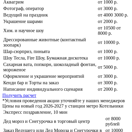
Аквагрим
от 1000 р.
Фотограф, оператор
от 3000 р.
Ведущий на праздник
от
4000
3000
р.
Украшение шарами
от 2000 р.
от
10500
от
Хим. и научное шоу
8000
р.
Дрессированные животные (контактный
от 10000 р.
зоопарк)
Шар-сюрприз, пиньята
от 1000 р.
Шоу Тесла, Fire Шоу, Бумажная дискотека
от 10000 р.
Сахарная вата, попкорн, шоколадный фонтан,
от 5000 р.
мороженое
Оформление и украшение мероприятий
от 3000 р.
Кенди бар и Торты на заказ
от 3000 р.
Написание индивидуального сценария
от 2000 р.
Получить расчет
*Условия проведения акции уточняйте у наших менеджеров
Цены на новый год 2026-2027 у станции метро Котельники
Экспресс поздравление, 10 мин
от 8000
Дед мороз и Снегурочка в торговый центр
рублей
Заказ Ведущего или Дед Мороза и Снегурочки в
от 10000