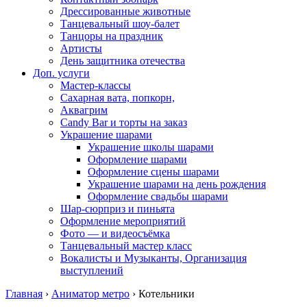
Дрессированные животные
Танцевальный шоу-балет
Танцоры на праздник
Артисты
День защитника отечества
Доп. услуги
Мастер-классы
Сахарная вата, попкорн,
Аквагрим
Candy Bar и торты на заказ
Украшение шарами
Украшение школы шарами
Оформление шарами
Оформление сцены шарами
Украшение шарами на день рождения
Оформление свадьбы шарами
Шар-сюрприз и пиньята
Оформление мероприятий
Фото — и видеосъёмка
Танцевальный мастер класс
Вокалисты и Музыканты, Организация
выступлений
Главная
›
Аниматор метро
›
Котельники