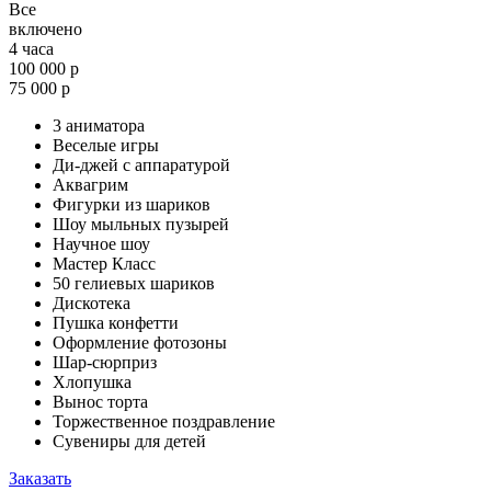
Все
включено
4 часа
100 000 р
75 000 р
3 аниматора
Веселые игры
Ди-джей с аппаратурой
Аквагрим
Фигурки из шариков
Шоу мыльных пузырей
Научное шоу
Мастер Класс
50 гелиевых шариков
Дискотека
Пушка конфетти
Оформление фотозоны
Шар-сюрприз
Хлопушка
Вынос торта
Торжественное поздравление
Сувениры для детей
Заказать