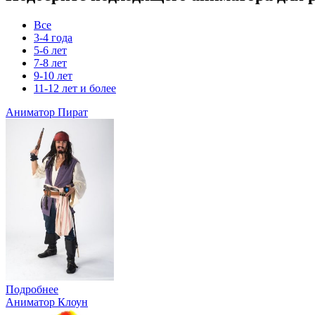
Все
3-4 года
5-6 лет
7-8 лет
9-10 лет
11-12 лет и более
Аниматор Пират
Подробнее
Аниматор Клоун