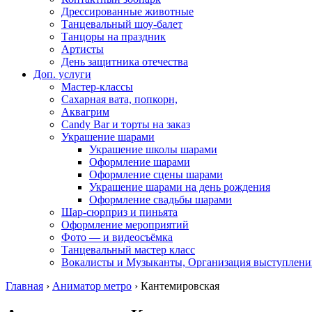
Дрессированные животные
Танцевальный шоу-балет
Танцоры на праздник
Артисты
День защитника отечества
Доп. услуги
Мастер-классы
Сахарная вата, попкорн,
Аквагрим
Candy Bar и торты на заказ
Украшение шарами
Украшение школы шарами
Оформление шарами
Оформление сцены шарами
Украшение шарами на день рождения
Оформление свадьбы шарами
Шар-сюрприз и пиньята
Оформление мероприятий
Фото — и видеосъёмка
Танцевальный мастер класс
Вокалисты и Музыканты, Организация выступлени
Главная
›
Аниматор метро
›
Кантемировская