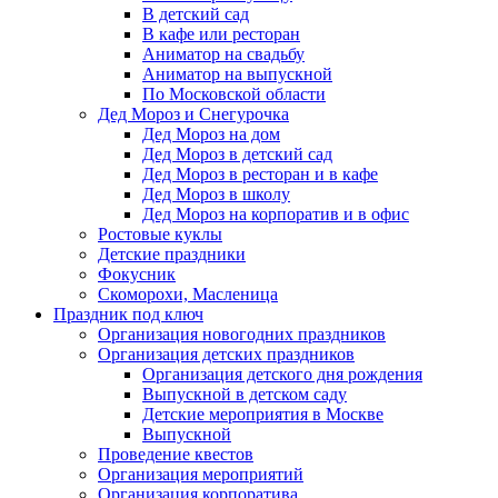
В детский сад
В кафе или ресторан
Аниматор на свадьбу
Аниматор на выпускной
По Московской области
Дед Мороз и Снегурочка
Дед Мороз на дом
Дед Мороз в детский сад
Дед Мороз в ресторан и в кафе
Дед Мороз в школу
Дед Мороз на корпоратив и в офис
Ростовые куклы
Детские праздники
Фокусник
Скоморохи, Масленица
Праздник под ключ
Организация новогодних праздников
Организация детских праздников
Организация детского дня рождения
Выпускной в детском саду
Детские мероприятия в Москве
Выпускной
Проведение квестов
Организация мероприятий
Организация корпоратива