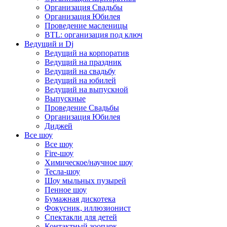
Организация Свадьбы
Организация Юбилея
Проведение масленицы
BTL: организация под ключ
Ведущий и Dj
Ведущий на корпоратив
Ведущий на праздник
Ведущий на свадьбу
Ведущий на юбилей
Ведущий на выпускной
Выпускные
Проведение Свадьбы
Организация Юбилея
Диджей
Все шоу
Все шоу
Fire-шоу
Химическое/научное шоу
Тесла-шоу
Шоу мыльных пузырей
Пенное шоу
Бумажная дискотека
Фокусник, иллюзионист
Спектакли для детей
Контактный зоопарк