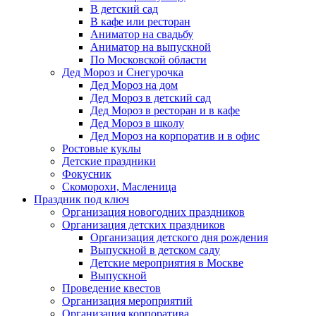
В детский сад
В кафе или ресторан
Аниматор на свадьбу
Аниматор на выпускной
По Московской области
Дед Мороз и Снегурочка
Дед Мороз на дом
Дед Мороз в детский сад
Дед Мороз в ресторан и в кафе
Дед Мороз в школу
Дед Мороз на корпоратив и в офис
Ростовые куклы
Детские праздники
Фокусник
Скоморохи, Масленица
Праздник под ключ
Организация новогодних праздников
Организация детских праздников
Организация детского дня рождения
Выпускной в детском саду
Детские мероприятия в Москве
Выпускной
Проведение квестов
Организация мероприятий
Организация корпоратива