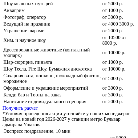
Шоу мыльных пузырей
от 5000 р.
Аквагрим
от 1000 р.
Фотограф, оператор
от 3000 р.
Ведущий на праздник
от
4000
3000
р.
Украшение шарами
от 2000 р.
от
10500
от
Хим. и научное шоу
8000
р.
Дрессированные животные (контактный
от 10000 р.
зоопарк)
Шар-сюрприз, пиньята
от 1000 р.
Шоу Тесла, Fire Шоу, Бумажная дискотека
от 10000 р.
Сахарная вата, попкорн, шоколадный фонтан,
от 5000 р.
мороженое
Оформление и украшение мероприятий
от 3000 р.
Кенди бар и Торты на заказ
от 3000 р.
Написание индивидуального сценария
от 2000 р.
Получить расчет
*Условия проведения акции уточняйте у наших менеджеров
Цены на новый год 2026-2027 у станции метро Бульвар
адмирала Ушакова
Экспресс поздравление, 10 мин
от 8000