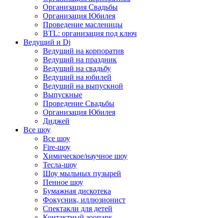
Организация Свадьбы
Организация Юбилея
Проведение масленицы
BTL: организация под ключ
Ведущий и Dj
Ведущий на корпоратив
Ведущий на праздник
Ведущий на свадьбу
Ведущий на юбилей
Ведущий на выпускной
Выпускные
Проведение Свадьбы
Организация Юбилея
Диджей
Все шоу
Все шоу
Fire-шоу
Химическое/научное шоу
Тесла-шоу
Шоу мыльных пузырей
Пенное шоу
Бумажная дискотека
Фокусник, иллюзионист
Спектакли для детей
Контактный зоопарк