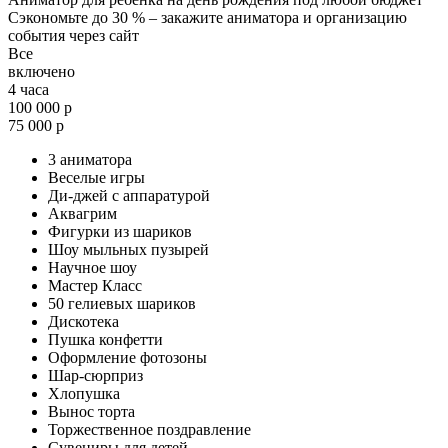
Сэкономьте до 30 % – закажите аниматора и организацию
события через сайт
Все
включено
4 часа
100 000 р
75 000 р
3 аниматора
Веселые игры
Ди-джей с аппаратурой
Аквагрим
Фигурки из шариков
Шоу мыльных пузырей
Научное шоу
Мастер Класс
50 гелиевых шариков
Дискотека
Пушка конфетти
Оформление фотозоны
Шар-сюрприз
Хлопушка
Вынос торта
Торжественное поздравление
Сувениры для детей