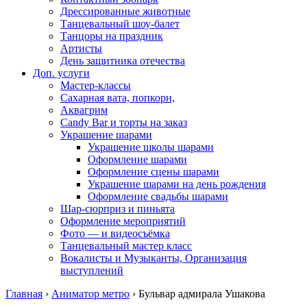
Дрессированные животные
Танцевальный шоу-балет
Танцоры на праздник
Артисты
День защитника отечества
Доп. услуги
Мастер-классы
Сахарная вата, попкорн,
Аквагрим
Candy Bar и торты на заказ
Украшение шарами
Украшение школы шарами
Оформление шарами
Оформление сцены шарами
Украшение шарами на день рождения
Оформление свадьбы шарами
Шар-сюрприз и пиньята
Оформление мероприятий
Фото — и видеосъёмка
Танцевальный мастер класс
Вокалисты и Музыканты, Организация
выступлений
Главная
›
Аниматор метро
›
Бульвар адмирала Ушакова