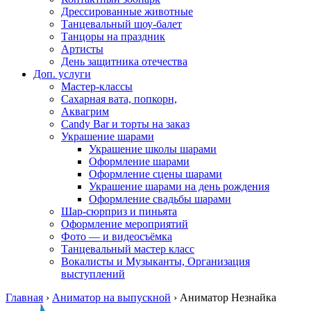
Дрессированные животные
Танцевальный шоу-балет
Танцоры на праздник
Артисты
День защитника отечества
Доп. услуги
Мастер-классы
Сахарная вата, попкорн,
Аквагрим
Candy Bar и торты на заказ
Украшение шарами
Украшение школы шарами
Оформление шарами
Оформление сцены шарами
Украшение шарами на день рождения
Оформление свадьбы шарами
Шар-сюрприз и пиньята
Оформление мероприятий
Фото — и видеосъёмка
Танцевальный мастер класс
Вокалисты и Музыканты, Организация
выступлений
Главная
›
Аниматор на выпускной
›
Аниматор Незнайка