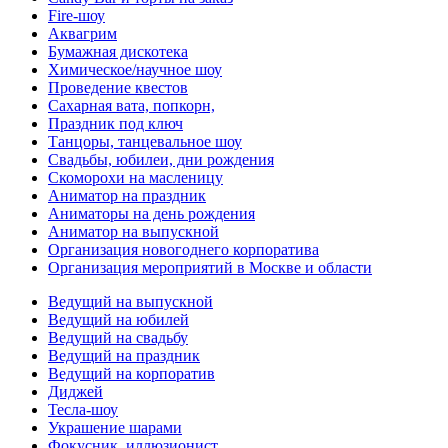
Fire-шоу
Аквагрим
Бумажная дискотека
Химическое/научное шоу
Проведение квестов
Сахарная вата, попкорн,
Праздник под ключ
Танцоры, танцевальное шоу
Свадьбы, юбилеи, дни рождения
Скоморохи на масленицу
Аниматор на праздник
Аниматоры на день рождения
Аниматор на выпускной
Организация новогоднего корпоратива
Организация мероприятий в Москве и области
Ведущий на выпускной
Ведущий на юбилей
Ведущий на свадьбу
Ведущий на праздник
Ведущий на корпоратив
Диджей
Тесла-шоу
Украшение шарами
Фокусник, иллюзионист