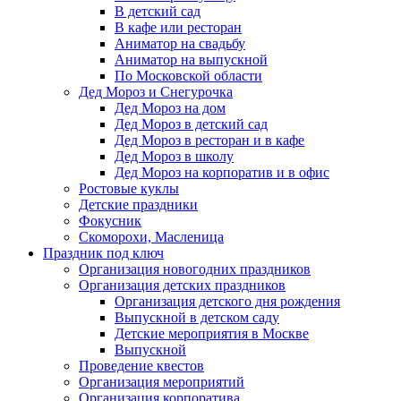
В детский сад
В кафе или ресторан
Аниматор на свадьбу
Аниматор на выпускной
По Московской области
Дед Мороз и Снегурочка
Дед Мороз на дом
Дед Мороз в детский сад
Дед Мороз в ресторан и в кафе
Дед Мороз в школу
Дед Мороз на корпоратив и в офис
Ростовые куклы
Детские праздники
Фокусник
Скоморохи, Масленица
Праздник под ключ
Организация новогодних праздников
Организация детских праздников
Организация детского дня рождения
Выпускной в детском саду
Детские мероприятия в Москве
Выпускной
Проведение квестов
Организация мероприятий
Организация корпоратива