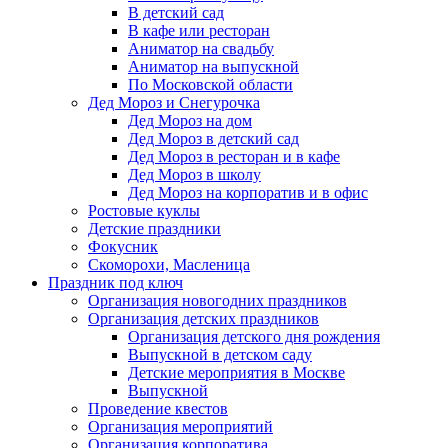
В детский сад
В кафе или ресторан
Аниматор на свадьбу
Аниматор на выпускной
По Московской области
Дед Мороз и Снегурочка
Дед Мороз на дом
Дед Мороз в детский сад
Дед Мороз в ресторан и в кафе
Дед Мороз в школу
Дед Мороз на корпоратив и в офис
Ростовые куклы
Детские праздники
Фокусник
Скоморохи, Масленица
Праздник под ключ
Организация новогодних праздников
Организация детских праздников
Организация детского дня рождения
Выпускной в детском саду
Детские мероприятия в Москве
Выпускной
Проведение квестов
Организация мероприятий
Организация корпоратива