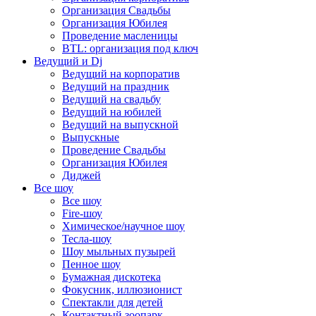
Организация Свадьбы
Организация Юбилея
Проведение масленицы
BTL: организация под ключ
Ведущий и Dj
Ведущий на корпоратив
Ведущий на праздник
Ведущий на свадьбу
Ведущий на юбилей
Ведущий на выпускной
Выпускные
Проведение Свадьбы
Организация Юбилея
Диджей
Все шоу
Все шоу
Fire-шоу
Химическое/научное шоу
Тесла-шоу
Шоу мыльных пузырей
Пенное шоу
Бумажная дискотека
Фокусник, иллюзионист
Спектакли для детей
Контактный зоопарк