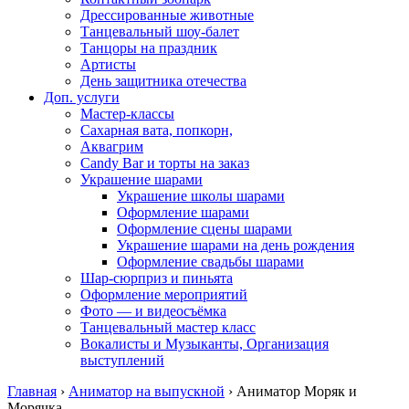
Дрессированные животные
Танцевальный шоу-балет
Танцоры на праздник
Артисты
День защитника отечества
Доп. услуги
Мастер-классы
Сахарная вата, попкорн,
Аквагрим
Candy Bar и торты на заказ
Украшение шарами
Украшение школы шарами
Оформление шарами
Оформление сцены шарами
Украшение шарами на день рождения
Оформление свадьбы шарами
Шар-сюрприз и пиньята
Оформление мероприятий
Фото — и видеосъёмка
Танцевальный мастер класс
Вокалисты и Музыканты, Организация
выступлений
Главная
›
Аниматор на выпускной
›
Аниматор Моряк и
Морячка