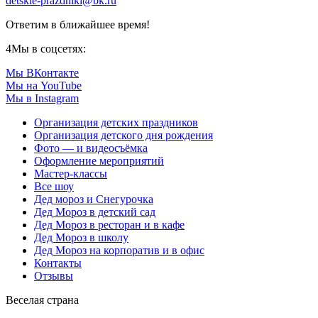
detskie-prazdniki@bk.ru
Ответим в ближайшее время!
4
Мы в соцсетях:
Мы ВКонтакте
Мы на YouTube
Мы в Instagram
Организация детских праздников
Организация детского дня рождения
Фото — и видеосъёмка
Оформление мероприятий
Мастер-классы
Все шоу
Дед мороз и Снегурочка
Дед Мороз в детский сад
Дед Мороз в ресторан и в кафе
Дед Мороз в школу
Дед Мороз на корпоратив и в офис
Контакты
Отзывы
Веселая страна