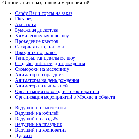
Организация праздников и мероприятий
Candy Bar и торты на заказ
Fire-шоу
Аквагрим
Бумажная дискотека
Химическое/научное шоу
Проведение квестов
Сахарная вата, попкорн,
Праздник под ключ
Танцоры, танцевальное шоу
Свадьбы, юбилеи, дни рождения
Скоморохи на масленицу
Аниматор на праздник
Аниматоры на день рождения
Аниматор на выпускной
Организация новогоднего корпоратива
Организация мероприятий в Москве и области
Ведущий на выпускной
Ведущий на юбилей
Ведущий на свадьбу
Ведущий на праздник
Ведущий на корпоратив
Диджей