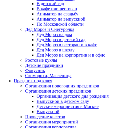
В детский сад
В кафе или ресторан
Аниматор на свадьбу
Аниматор на выпускной
По Московской области
Дед Мороз и Снегурочка
Дед Мороз на дом
Дед Мороз в детский сад
Дед Мороз в ресторан и в кафе
Дед Мороз в школу
Дед Мороз на корпоратив и в офис
Ростовые куклы
Детские праздники
Фокусник
Скоморохи, Масленица
Праздник под ключ
Организация новогодних праздников
Организация детских праздников
Организация детского дня рождения
Выпускной в детском саду
Детские мероприятия в Москве
Выпускной
Проведение квестов
Организация мероприятий
Организация корпоратива