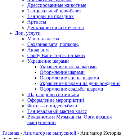
Дрессированные животные
Танцевальный шоу-балет
Танцоры на праздник
Артисты
День защитника отечества
Доп. услуги
Мастер-классы
Сахарная вата, попкорн,
Аквагрим
Candy Bar и торты на заказ
Украшение шарами
Украшение школы шарами
Оформление шарами
Оформление сцены шарами
Украшение шарами на день рождения
Оформление свадьбы шарами
Шар-сюрприз и пиньята
Оформление мероприятий
Фото — и видеосъёмка
Танцевальный мастер класс
Вокалисты и Музыканты, Организация
выступлений
Главная
›
Аниматор на выпускной
›
Аниматор История
игрушек