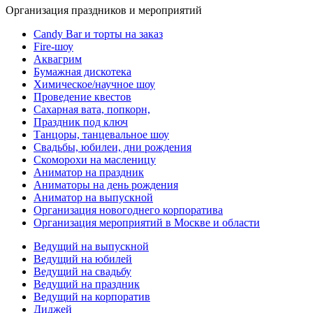
Организация праздников и мероприятий
Candy Bar и торты на заказ
Fire-шоу
Аквагрим
Бумажная дискотека
Химическое/научное шоу
Проведение квестов
Сахарная вата, попкорн,
Праздник под ключ
Танцоры, танцевальное шоу
Свадьбы, юбилеи, дни рождения
Скоморохи на масленицу
Аниматор на праздник
Аниматоры на день рождения
Аниматор на выпускной
Организация новогоднего корпоратива
Организация мероприятий в Москве и области
Ведущий на выпускной
Ведущий на юбилей
Ведущий на свадьбу
Ведущий на праздник
Ведущий на корпоратив
Диджей