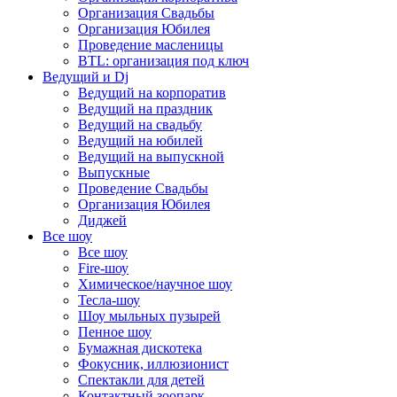
Организация Свадьбы
Организация Юбилея
Проведение масленицы
BTL: организация под ключ
Ведущий и Dj
Ведущий на корпоратив
Ведущий на праздник
Ведущий на свадьбу
Ведущий на юбилей
Ведущий на выпускной
Выпускные
Проведение Свадьбы
Организация Юбилея
Диджей
Все шоу
Все шоу
Fire-шоу
Химическое/научное шоу
Тесла-шоу
Шоу мыльных пузырей
Пенное шоу
Бумажная дискотека
Фокусник, иллюзионист
Спектакли для детей
Контактный зоопарк