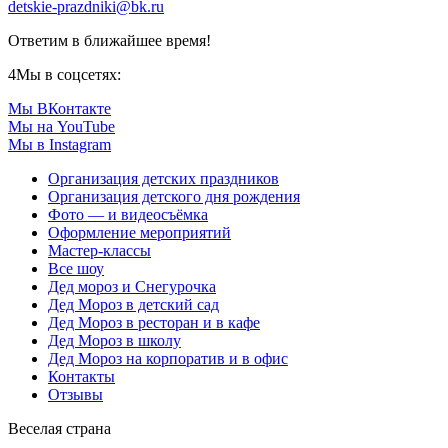
detskie-prazdniki@bk.ru
Ответим в ближайшее время!
4
Мы в соцсетях:
Мы ВКонтакте
Мы на YouTube
Мы в Instagram
Организация детских праздников
Организация детского дня рождения
Фото — и видеосъёмка
Оформление мероприятий
Мастер-классы
Все шоу
Дед мороз и Снегурочка
Дед Мороз в детский сад
Дед Мороз в ресторан и в кафе
Дед Мороз в школу
Дед Мороз на корпоратив и в офис
Контакты
Отзывы
Веселая страна