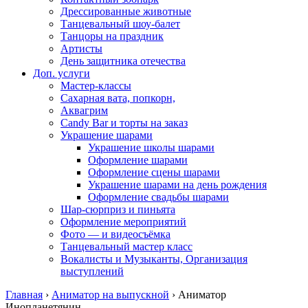
Дрессированные животные
Танцевальный шоу-балет
Танцоры на праздник
Артисты
День защитника отечества
Доп. услуги
Мастер-классы
Сахарная вата, попкорн,
Аквагрим
Candy Bar и торты на заказ
Украшение шарами
Украшение школы шарами
Оформление шарами
Оформление сцены шарами
Украшение шарами на день рождения
Оформление свадьбы шарами
Шар-сюрприз и пиньята
Оформление мероприятий
Фото — и видеосъёмка
Танцевальный мастер класс
Вокалисты и Музыканты, Организация
выступлений
Главная
›
Аниматор на выпускной
›
Аниматор
Инопланетянин