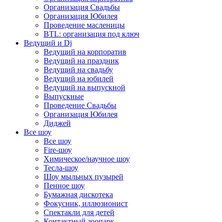
Организация Свадьбы
Организация Юбилея
Проведение масленицы
BTL: организация под ключ
Ведущий и Dj
Ведущий на корпоратив
Ведущий на праздник
Ведущий на свадьбу
Ведущий на юбилей
Ведущий на выпускной
Выпускные
Проведение Свадьбы
Организация Юбилея
Диджей
Все шоу
Все шоу
Fire-шоу
Химическое/научное шоу
Тесла-шоу
Шоу мыльных пузырей
Пенное шоу
Бумажная дискотека
Фокусник, иллюзионист
Спектакли для детей
Контактный зоопарк