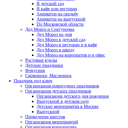
В детский сад
В кафе или ресторан
Аниматор на свадьбу
Аниматор на выпускной
По Московской области
Дед Мороз и Снегурочка
Дед Мороз на дом
Дед Мороз в детский сад
Дед Мороз в ресторан и в кафе
Дед Мороз в школу
Дед Мороз на корпоратив и в офис
Ростовые куклы
Детские праздники
Фокусник
Скоморохи, Масленица
Праздник под ключ
Организация новогодних праздников
Организация детских праздников
Организация детского дня рождения
Выпускной в детском саду
Детские мероприятия в Москве
Выпускной
Проведение квестов
Организация мероприятий
Организация корпоратива