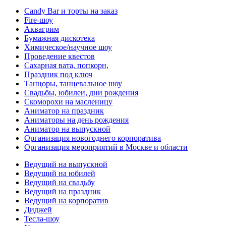
Candy Bar и торты на заказ
Fire-шоу
Аквагрим
Бумажная дискотека
Химическое/научное шоу
Проведение квестов
Сахарная вата, попкорн,
Праздник под ключ
Танцоры, танцевальное шоу
Свадьбы, юбилеи, дни рождения
Скоморохи на масленицу
Аниматор на праздник
Аниматоры на день рождения
Аниматор на выпускной
Организация новогоднего корпоратива
Организация мероприятий в Москве и области
Ведущий на выпускной
Ведущий на юбилей
Ведущий на свадьбу
Ведущий на праздник
Ведущий на корпоратив
Диджей
Тесла-шоу