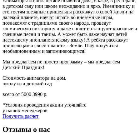
Аниматоры Инопланетяне появятся дома, в кафе, в ресторане,
в детском саду или школе неожиданно и ярко. Имениннику и
его гостям звездные пришельцы расскажут о своей жизни на
далекой планете, научат играть во внеземные игры,
познакомят с традициями своего народа, проведут
космическую викторину и даже споют и станцуют красивые и
смешные песни и танцы. А может быть даже научат детей
настоящему инопланетянскому языку! А ребята расскажут
пришельцам о своей планете – Земле. Шоу получится
необыкновенным и запоминающимся!
Мы предлагаем не просто программу – мы предлагаем
Детский Праздник!
Стоимость аниматора на дом,
школу или детский сад
всего от
5000
3990
р.
*Условия проведения акции уточняйте
у наших менеджеров
Получить расчет
Отзывы о нас