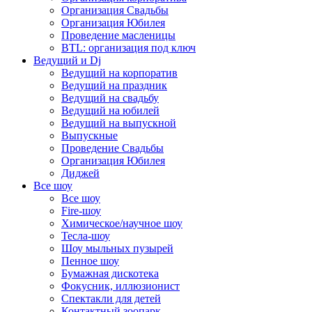
Организация Свадьбы
Организация Юбилея
Проведение масленицы
BTL: организация под ключ
Ведущий и Dj
Ведущий на корпоратив
Ведущий на праздник
Ведущий на свадьбу
Ведущий на юбилей
Ведущий на выпускной
Выпускные
Проведение Свадьбы
Организация Юбилея
Диджей
Все шоу
Все шоу
Fire-шоу
Химическое/научное шоу
Тесла-шоу
Шоу мыльных пузырей
Пенное шоу
Бумажная дискотека
Фокусник, иллюзионист
Спектакли для детей
Контактный зоопарк