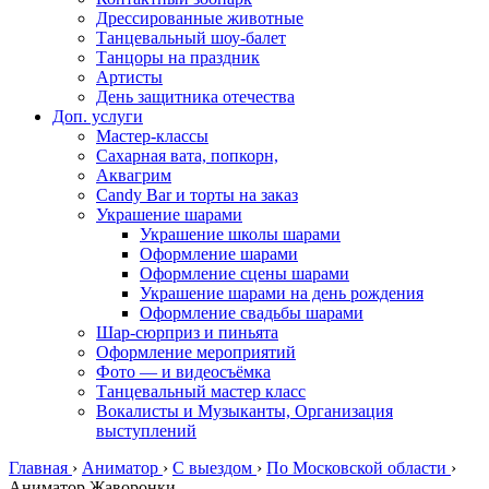
Дрессированные животные
Танцевальный шоу-балет
Танцоры на праздник
Артисты
День защитника отечества
Доп. услуги
Мастер-классы
Сахарная вата, попкорн,
Аквагрим
Candy Bar и торты на заказ
Украшение шарами
Украшение школы шарами
Оформление шарами
Оформление сцены шарами
Украшение шарами на день рождения
Оформление свадьбы шарами
Шар-сюрприз и пиньята
Оформление мероприятий
Фото — и видеосъёмка
Танцевальный мастер класс
Вокалисты и Музыканты, Организация
выступлений
Главная
›
Аниматор
›
С выездом
›
По Московской области
›
Аниматор Жаворонки