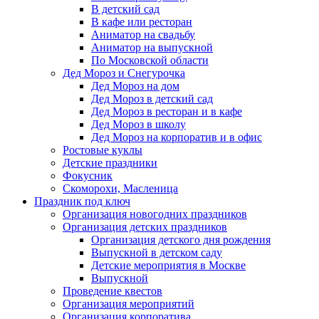
В детский сад
В кафе или ресторан
Аниматор на свадьбу
Аниматор на выпускной
По Московской области
Дед Мороз и Снегурочка
Дед Мороз на дом
Дед Мороз в детский сад
Дед Мороз в ресторан и в кафе
Дед Мороз в школу
Дед Мороз на корпоратив и в офис
Ростовые куклы
Детские праздники
Фокусник
Скоморохи, Масленица
Праздник под ключ
Организация новогодних праздников
Организация детских праздников
Организация детского дня рождения
Выпускной в детском саду
Детские мероприятия в Москве
Выпускной
Проведение квестов
Организация мероприятий
Организация корпоратива