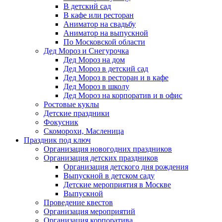
В детский сад
В кафе или ресторан
Аниматор на свадьбу
Аниматор на выпускной
По Московской области
Дед Мороз и Снегурочка
Дед Мороз на дом
Дед Мороз в детский сад
Дед Мороз в ресторан и в кафе
Дед Мороз в школу
Дед Мороз на корпоратив и в офис
Ростовые куклы
Детские праздники
Фокусник
Скоморохи, Масленица
Праздник под ключ
Организация новогодних праздников
Организация детских праздников
Организация детского дня рождения
Выпускной в детском саду
Детские мероприятия в Москве
Выпускной
Проведение квестов
Организация мероприятий
Организация корпоратива