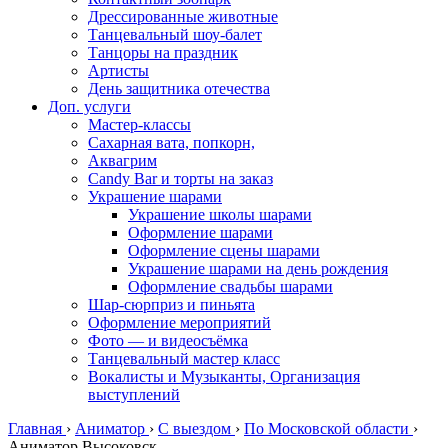
Дрессированные животные
Танцевальный шоу-балет
Танцоры на праздник
Артисты
День защитника отечества
Доп. услуги
Мастер-классы
Сахарная вата, попкорн,
Аквагрим
Candy Bar и торты на заказ
Украшение шарами
Украшение школы шарами
Оформление шарами
Оформление сцены шарами
Украшение шарами на день рождения
Оформление свадьбы шарами
Шар-сюрприз и пиньята
Оформление мероприятий
Фото — и видеосъёмка
Танцевальный мастер класс
Вокалисты и Музыканты, Организация
выступлений
Главная
›
Аниматор
›
С выездом
›
По Московской области
›
Аниматор Высоковск