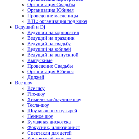
Организация Свадьбы
Организация Юбилея
Проведение масленицы
BTL: организация под ключ
Ведущий и Dj
Ведущий на корпоратив
Ведущий на праздник
Ведущий на свадьбу
Ведущий на юбилей
Ведущий на выпускной
Выпускные
Проведение Свадьбы
Организация Юбилея
Диджей
Все шоу
Все шоу
Fire-шоу
Химическое/научное шоу
Тесла-шоу
Шоу мыльных пузырей
Пенное шоу
Бумажная дискотека
Фокусник, иллюзионист
Спектакли для детей
Контактный зоопарк