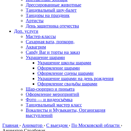
Дрессированные животные
Танцевальный шоу-балет
Танцоры на праздник
Артисты
День защитника отечества
Доп. услуги
Мастер-классы
Сахарная вата, попкорн,
Аквагрим
Candy Bar и торты на заказ
Украшение шарами
Украшение школы шарами
Оформление шарами
Оформление сцены шарами
Украшение шарами на день рождения
Оформление свадьбы шарами
Шар-сюрприз и пиньята
Оформление мероприятий
Фото — и видеосъёмка
Танцевальный мастер класс
Вокалисты и Музыканты, Организация
выступлений
Главная
›
Аниматор
›
С выездом
›
По Московской области
›
Аниматор Столбовая