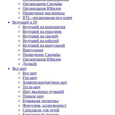
Организация Свадьбы
Организация Юбилея
Проведение масленицы
BTL: организация под ключ
Ведущий и Dj
Ведущий на корпоратив
Ведущий на праздник
Ведущий на свадьбу
Ведущий на юбилей
Ведущий на выпускной
Выпускные
Проведение Свадьбы
Организация Юбилея
Диджей
Все шоу
Все шоу
Fire-шоу
Химическое/научное шоу
Тесла-шоу
Шоу мыльных пузырей
Пенное шоу
Бумажная дискотека
Фокусник, иллюзионист
Спектакли для детей
Контактный зоопарк