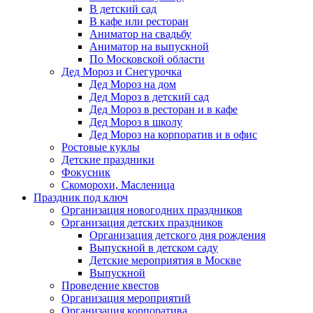
В детский сад
В кафе или ресторан
Аниматор на свадьбу
Аниматор на выпускной
По Московской области
Дед Мороз и Снегурочка
Дед Мороз на дом
Дед Мороз в детский сад
Дед Мороз в ресторан и в кафе
Дед Мороз в школу
Дед Мороз на корпоратив и в офис
Ростовые куклы
Детские праздники
Фокусник
Скоморохи, Масленица
Праздник под ключ
Организация новогодних праздников
Организация детских праздников
Организация детского дня рождения
Выпускной в детском саду
Детские мероприятия в Москве
Выпускной
Проведение квестов
Организация мероприятий
Организация корпоратива