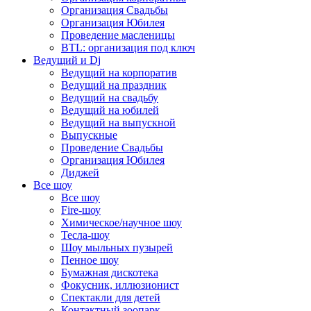
Организация Свадьбы
Организация Юбилея
Проведение масленицы
BTL: организация под ключ
Ведущий и Dj
Ведущий на корпоратив
Ведущий на праздник
Ведущий на свадьбу
Ведущий на юбилей
Ведущий на выпускной
Выпускные
Проведение Свадьбы
Организация Юбилея
Диджей
Все шоу
Все шоу
Fire-шоу
Химическое/научное шоу
Тесла-шоу
Шоу мыльных пузырей
Пенное шоу
Бумажная дискотека
Фокусник, иллюзионист
Спектакли для детей
Контактный зоопарк