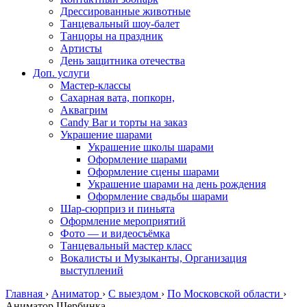
Дрессированные животные
Танцевальный шоу-балет
Танцоры на праздник
Артисты
День защитника отечества
Доп. услуги
Мастер-классы
Сахарная вата, попкорн,
Аквагрим
Candy Bar и торты на заказ
Украшение шарами
Украшение школы шарами
Оформление шарами
Оформление сцены шарами
Украшение шарами на день рождения
Оформление свадьбы шарами
Шар-сюрприз и пиньята
Оформление мероприятий
Фото — и видеосъёмка
Танцевальный мастер класс
Вокалисты и Музыканты, Организация
выступлений
Главная
›
Аниматор
›
С выездом
›
По Московской области
›
Аниматор Щербинка