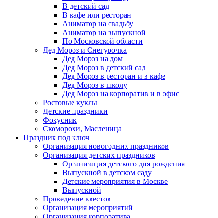
В детский сад
В кафе или ресторан
Аниматор на свадьбу
Аниматор на выпускной
По Московской области
Дед Мороз и Снегурочка
Дед Мороз на дом
Дед Мороз в детский сад
Дед Мороз в ресторан и в кафе
Дед Мороз в школу
Дед Мороз на корпоратив и в офис
Ростовые куклы
Детские праздники
Фокусник
Скоморохи, Масленица
Праздник под ключ
Организация новогодних праздников
Организация детских праздников
Организация детского дня рождения
Выпускной в детском саду
Детские мероприятия в Москве
Выпускной
Проведение квестов
Организация мероприятий
Организация корпоратива