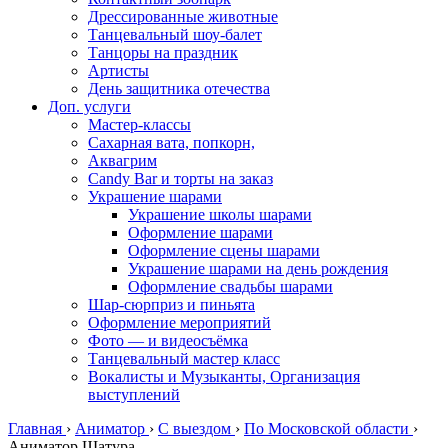
Дрессированные животные
Танцевальный шоу-балет
Танцоры на праздник
Артисты
День защитника отечества
Доп. услуги
Мастер-классы
Сахарная вата, попкорн,
Аквагрим
Candy Bar и торты на заказ
Украшение шарами
Украшение школы шарами
Оформление шарами
Оформление сцены шарами
Украшение шарами на день рождения
Оформление свадьбы шарами
Шар-сюрприз и пиньята
Оформление мероприятий
Фото — и видеосъёмка
Танцевальный мастер класс
Вокалисты и Музыканты, Организация
выступлений
Главная
›
Аниматор
›
С выездом
›
По Московской области
›
Аниматор Шатура