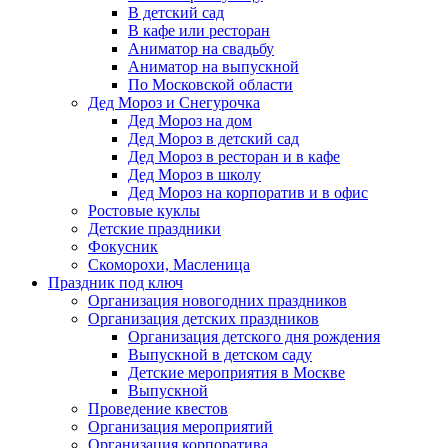
В детский сад
В кафе или ресторан
Аниматор на свадьбу
Аниматор на выпускной
По Московской области
Дед Мороз и Снегурочка
Дед Мороз на дом
Дед Мороз в детский сад
Дед Мороз в ресторан и в кафе
Дед Мороз в школу
Дед Мороз на корпоратив и в офис
Ростовые куклы
Детские праздники
Фокусник
Скоморохи, Масленица
Праздник под ключ
Организация новогодних праздников
Организация детских праздников
Организация детского дня рождения
Выпускной в детском саду
Детские мероприятия в Москве
Выпускной
Проведение квестов
Организация мероприятий
Организация корпоратива