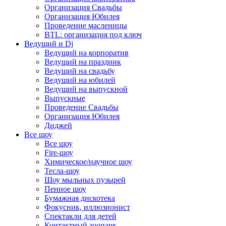
Организация Свадьбы
Организация Юбилея
Проведение масленицы
BTL: организация под ключ
Ведущий и Dj
Ведущий на корпоратив
Ведущий на праздник
Ведущий на свадьбу
Ведущий на юбилей
Ведущий на выпускной
Выпускные
Проведение Свадьбы
Организация Юбилея
Диджей
Все шоу
Все шоу
Fire-шоу
Химическое/научное шоу
Тесла-шоу
Шоу мыльных пузырей
Пенное шоу
Бумажная дискотека
Фокусник, иллюзионист
Спектакли для детей
Контактный зоопарк