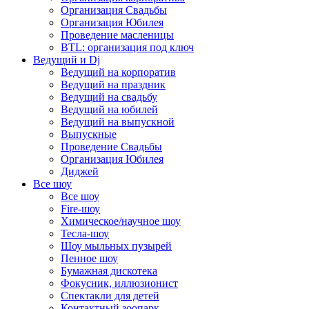
Организация Свадьбы
Организация Юбилея
Проведение масленицы
BTL: организация под ключ
Ведущий и Dj
Ведущий на корпоратив
Ведущий на праздник
Ведущий на свадьбу
Ведущий на юбилей
Ведущий на выпускной
Выпускные
Проведение Свадьбы
Организация Юбилея
Диджей
Все шоу
Все шоу
Fire-шоу
Химическое/научное шоу
Тесла-шоу
Шоу мыльных пузырей
Пенное шоу
Бумажная дискотека
Фокусник, иллюзионист
Спектакли для детей
Контактный зоопарк