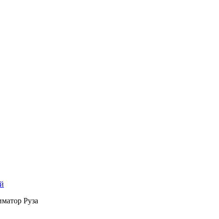
й
матор Руза