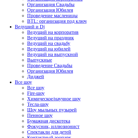
Организация Свадьбы
Организация Юбилея
Проведение масленицы
BTL: организация под ключ
Ведущий и Dj
Ведущий на корпоратив
Ведущий на праздник
Ведущий на свадьбу
Ведущий на юбилей
Ведущий на выпускной
Выпускные
Проведение Свадьбы
Организация Юбилея
Диджей
Все шоу
Все шоу
Fire-шоу
Химическое/научное шоу
Тесла-шоу
Шоу мыльных пузырей
Пенное шоу
Бумажная дискотека
Фокусник, иллюзионист
Спектакли для детей
Контактный зоопарк