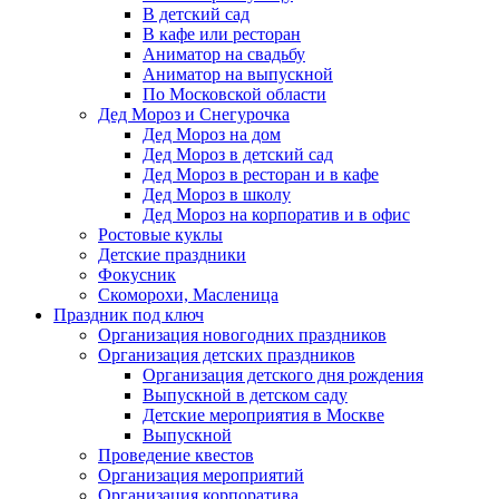
В детский сад
В кафе или ресторан
Аниматор на свадьбу
Аниматор на выпускной
По Московской области
Дед Мороз и Снегурочка
Дед Мороз на дом
Дед Мороз в детский сад
Дед Мороз в ресторан и в кафе
Дед Мороз в школу
Дед Мороз на корпоратив и в офис
Ростовые куклы
Детские праздники
Фокусник
Скоморохи, Масленица
Праздник под ключ
Организация новогодних праздников
Организация детских праздников
Организация детского дня рождения
Выпускной в детском саду
Детские мероприятия в Москве
Выпускной
Проведение квестов
Организация мероприятий
Организация корпоратива