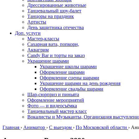
Дрессированные животные
Танцевальный шоу-балет
Танцоры на праздник
Артисты
День защитника отечества
Доп. услуги
Мастер-классы
Сахарная вата, попкорн,
Аквагрим
Candy Bar и торты на заказ
Украшение шарами
Украшение школы шарами
Оформление шарами
Оформление сцены шарами
Украшение шарами на день рождения
Оформление свадьбы шарами
Шар-сюрприз и пиньята
Оформление мероприятий
Фото — и видеосъёмка
Танцевальный мастер класс
Вокалисты и Музыканты, Организация выступлени
Главная
›
Аниматор
›
С выездом
›
По Московской области
›
Ани