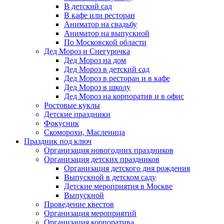
В детский сад
В кафе или ресторан
Аниматор на свадьбу
Аниматор на выпускной
По Московской области
Дед Мороз и Снегурочка
Дед Мороз на дом
Дед Мороз в детский сад
Дед Мороз в ресторан и в кафе
Дед Мороз в школу
Дед Мороз на корпоратив и в офис
Ростовые куклы
Детские праздники
Фокусник
Скоморохи, Масленица
Праздник под ключ
Организация новогодних праздников
Организация детских праздников
Организация детского дня рождения
Выпускной в детском саду
Детские мероприятия в Москве
Выпускной
Проведение квестов
Организация мероприятий
Организация корпоратива