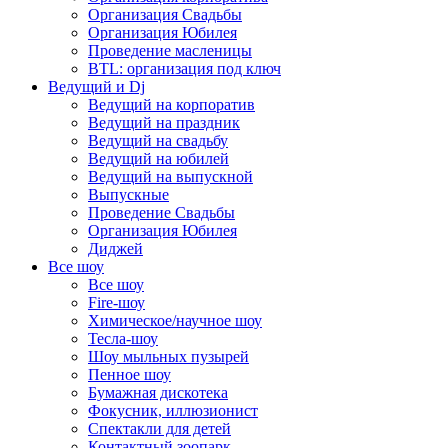
Организация Свадьбы
Организация Юбилея
Проведение масленицы
BTL: организация под ключ
Ведущий и Dj
Ведущий на корпоратив
Ведущий на праздник
Ведущий на свадьбу
Ведущий на юбилей
Ведущий на выпускной
Выпускные
Проведение Свадьбы
Организация Юбилея
Диджей
Все шоу
Все шоу
Fire-шоу
Химическое/научное шоу
Тесла-шоу
Шоу мыльных пузырей
Пенное шоу
Бумажная дискотека
Фокусник, иллюзионист
Спектакли для детей
Контактный зоопарк