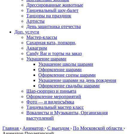
Дрессированные животные
Танцевальный шоу-балет
Танцоры на праздник
Артисты
День защитника отечества
Доп. услуги
Мастер-классы
Сахарная вата, попкорн,
Аквагрим
Candy Bar и торты на заказ
Украшение шарами
Украшение школы шарами
Оформление шарами
Оформление сцены шарами
Украшение шарами на день рождения
Оформление свадьбы шарами
Шар-сюрприз и пиньята
Оформление мероприятий
Фото — и видеосъёмка
Танцевальный мастер класс
Вокалисты и Музыканты, Организация
выступлений
Главная
›
Аниматор
›
С выездом
›
По Московской области
›
Аниматор Пролетарский