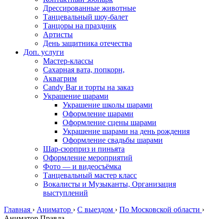
Дрессированные животные
Танцевальный шоу-балет
Танцоры на праздник
Артисты
День защитника отечества
Доп. услуги
Мастер-классы
Сахарная вата, попкорн,
Аквагрим
Candy Bar и торты на заказ
Украшение шарами
Украшение школы шарами
Оформление шарами
Оформление сцены шарами
Украшение шарами на день рождения
Оформление свадьбы шарами
Шар-сюрприз и пиньята
Оформление мероприятий
Фото — и видеосъёмка
Танцевальный мастер класс
Вокалисты и Музыканты, Организация
выступлений
Главная
›
Аниматор
›
С выездом
›
По Московской области
›
Аниматор Правда