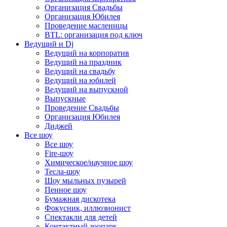
Организация Свадьбы
Организация Юбилея
Проведение масленицы
BTL: организация под ключ
Ведущий и Dj
Ведущий на корпоратив
Ведущий на праздник
Ведущий на свадьбу
Ведущий на юбилей
Ведущий на выпускной
Выпускные
Проведение Свадьбы
Организация Юбилея
Диджей
Все шоу
Все шоу
Fire-шоу
Химическое/научное шоу
Тесла-шоу
Шоу мыльных пузырей
Пенное шоу
Бумажная дискотека
Фокусник, иллюзионист
Спектакли для детей
Контактный зоопарк