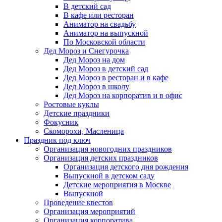
В детский сад
В кафе или ресторан
Аниматор на свадьбу
Аниматор на выпускной
По Московской области
Дед Мороз и Снегурочка
Дед Мороз на дом
Дед Мороз в детский сад
Дед Мороз в ресторан и в кафе
Дед Мороз в школу
Дед Мороз на корпоратив и в офис
Ростовые куклы
Детские праздники
Фокусник
Скоморохи, Масленица
Праздник под ключ
Организация новогодних праздников
Организация детских праздников
Организация детского дня рождения
Выпускной в детском саду
Детские мероприятия в Москве
Выпускной
Проведение квестов
Организация мероприятий
Организация корпоратива