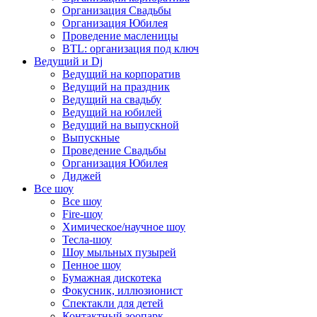
Организация Свадьбы
Организация Юбилея
Проведение масленицы
BTL: организация под ключ
Ведущий и Dj
Ведущий на корпоратив
Ведущий на праздник
Ведущий на свадьбу
Ведущий на юбилей
Ведущий на выпускной
Выпускные
Проведение Свадьбы
Организация Юбилея
Диджей
Все шоу
Все шоу
Fire-шоу
Химическое/научное шоу
Тесла-шоу
Шоу мыльных пузырей
Пенное шоу
Бумажная дискотека
Фокусник, иллюзионист
Спектакли для детей
Контактный зоопарк