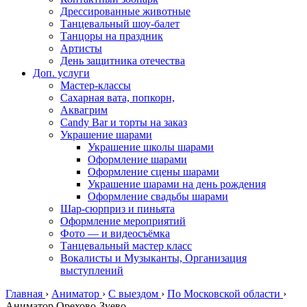
Дрессированные животные
Танцевальный шоу-балет
Танцоры на праздник
Артисты
День защитника отечества
Доп. услуги
Мастер-классы
Сахарная вата, попкорн,
Аквагрим
Candy Bar и торты на заказ
Украшение шарами
Украшение школы шарами
Оформление шарами
Оформление сцены шарами
Украшение шарами на день рождения
Оформление свадьбы шарами
Шар-сюрприз и пиньята
Оформление мероприятий
Фото — и видеосъёмка
Танцевальный мастер класс
Вокалисты и Музыканты, Организация
выступлений
Главная
›
Аниматор
›
С выездом
›
По Московской области
›
Аниматор Орехово-Зуево