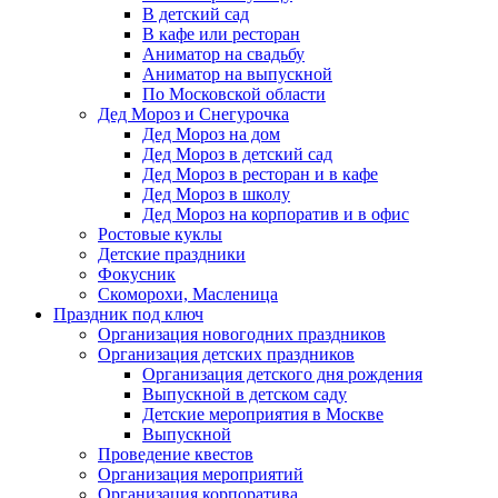
В детский сад
В кафе или ресторан
Аниматор на свадьбу
Аниматор на выпускной
По Московской области
Дед Мороз и Снегурочка
Дед Мороз на дом
Дед Мороз в детский сад
Дед Мороз в ресторан и в кафе
Дед Мороз в школу
Дед Мороз на корпоратив и в офис
Ростовые куклы
Детские праздники
Фокусник
Скоморохи, Масленица
Праздник под ключ
Организация новогодних праздников
Организация детских праздников
Организация детского дня рождения
Выпускной в детском саду
Детские мероприятия в Москве
Выпускной
Проведение квестов
Организация мероприятий
Организация корпоратива