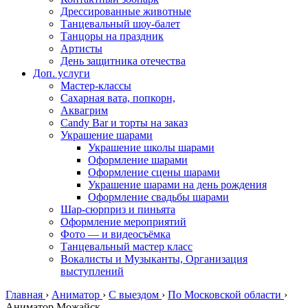
Дрессированные животные
Танцевальный шоу-балет
Танцоры на праздник
Артисты
День защитника отечества
Доп. услуги
Мастер-классы
Сахарная вата, попкорн,
Аквагрим
Candy Bar и торты на заказ
Украшение шарами
Украшение школы шарами
Оформление шарами
Оформление сцены шарами
Украшение шарами на день рождения
Оформление свадьбы шарами
Шар-сюрприз и пиньята
Оформление мероприятий
Фото — и видеосъёмка
Танцевальный мастер класс
Вокалисты и Музыканты, Организация
выступлений
Главная
›
Аниматор
›
С выездом
›
По Московской области
›
Аниматор Можайск