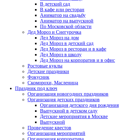
В детский сад
В кафе или ресторан
Аниматор на свадьбу
Аниматор на выпускной
По Московской области
Дед Мороз и Снегурочка
Дед Мороз на дом
Дед Мороз в детский сад
Дед Мороз в ресторан и в кафе
Дед Мороз в школу
Дед Мороз на корпоратив и в офис
Ростовые куклы
Детские праздники
Фокусник
Скоморохи, Масленица
Праздник под ключ
Организация новогодних праздников
Организация детских праздников
Организация детского дня рождения
Выпускной в детском саду
Детские мероприятия в Москве
Выпускной
Проведение квестов
Организация мероприятий
Организация корпоратива