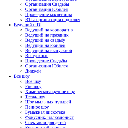
Организация Свадьбы
Организация Юбилея
Проведение масленицы
BTL: организация под ключ
Ведущий и Dj
Ведущий на корпоратив
Ведущий на праздник
Ведущий на свадьбу
Ведущий на юбилей
Ведущий на выпускной
Выпускные
Проведение Свадьбы
Организация Юбилея
Диджей
Все шоу
Все шоу
Fire-шоу
Химическое/научное шоу
Тесла-шоу
Шоу мыльных пузырей
Пенное шоу
Бумажная дискотека
Фокусник, иллюзионист
Спектакли для детей
Контактный зоопарк