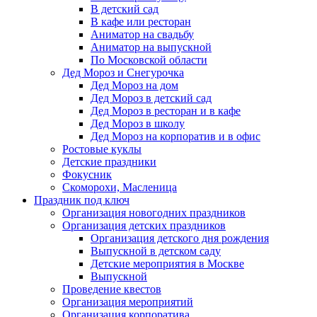
В детский сад
В кафе или ресторан
Аниматор на свадьбу
Аниматор на выпускной
По Московской области
Дед Мороз и Снегурочка
Дед Мороз на дом
Дед Мороз в детский сад
Дед Мороз в ресторан и в кафе
Дед Мороз в школу
Дед Мороз на корпоратив и в офис
Ростовые куклы
Детские праздники
Фокусник
Скоморохи, Масленица
Праздник под ключ
Организация новогодних праздников
Организация детских праздников
Организация детского дня рождения
Выпускной в детском саду
Детские мероприятия в Москве
Выпускной
Проведение квестов
Организация мероприятий
Организация корпоратива