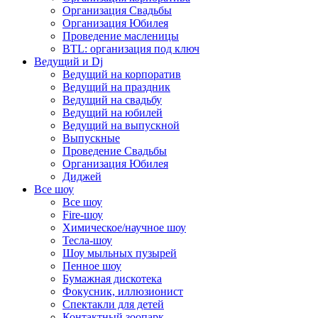
Организация Свадьбы
Организация Юбилея
Проведение масленицы
BTL: организация под ключ
Ведущий и Dj
Ведущий на корпоратив
Ведущий на праздник
Ведущий на свадьбу
Ведущий на юбилей
Ведущий на выпускной
Выпускные
Проведение Свадьбы
Организация Юбилея
Диджей
Все шоу
Все шоу
Fire-шоу
Химическое/научное шоу
Тесла-шоу
Шоу мыльных пузырей
Пенное шоу
Бумажная дискотека
Фокусник, иллюзионист
Спектакли для детей
Контактный зоопарк