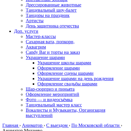
Дрессированные животные
Танцевальный шоу-балет
Танцоры на праздник
Артисты
День защитника отечества
Доп. услуги
Мастер-классы
Сахарная вата, попкорн,
Аквагрим
Candy Bar и торты на заказ
Украшение шарами
Украшение школы шарами
Оформление шарами
Оформление сцены шарами
Украшение шарами на день рождения
Оформление свадьбы шарами
Шар-сюрприз и пиньята
Оформление мероприятий
Фото — и видеосъёмка
Танцевальный мастер класс
Вокалисты и Музыканты, Организация
выступлений
Главная
›
Аниматор
›
С выездом
›
По Московской области
›
Аниматор Михнево