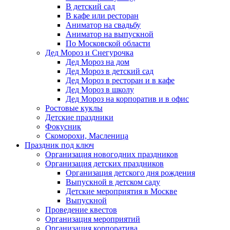
В детский сад
В кафе или ресторан
Аниматор на свадьбу
Аниматор на выпускной
По Московской области
Дед Мороз и Снегурочка
Дед Мороз на дом
Дед Мороз в детский сад
Дед Мороз в ресторан и в кафе
Дед Мороз в школу
Дед Мороз на корпоратив и в офис
Ростовые куклы
Детские праздники
Фокусник
Скоморохи, Масленица
Праздник под ключ
Организация новогодних праздников
Организация детских праздников
Организация детского дня рождения
Выпускной в детском саду
Детские мероприятия в Москве
Выпускной
Проведение квестов
Организация мероприятий
Организация корпоратива