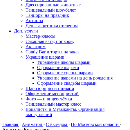
Дрессированные животные
Танцевальный шоу-балет
Танцоры на праздник
Артисты
День защитника отечества
Доп. услуги
Мастер-классы
Сахарная вата, попкорн,
Аквагрим
Candy Bar и торты на заказ
Украшение шарами
Украшение школы шарами
Оформление шарами
Оформление сцены шарами
Украшение шарами на день рождения
Оформление свадьбы шарами
Шар-сюрприз и пиньята
Оформление мероприятий
Фото — и видеосъёмка
Танцевальный мастер класс
Вокалисты и Музыканты, Организация
выступлений
Главная
›
Аниматор
›
С выездом
›
По Московской области
›
Аниматор Красногорск