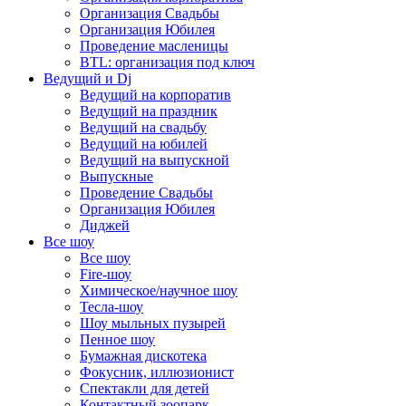
Организация Свадьбы
Организация Юбилея
Проведение масленицы
BTL: организация под ключ
Ведущий и Dj
Ведущий на корпоратив
Ведущий на праздник
Ведущий на свадьбу
Ведущий на юбилей
Ведущий на выпускной
Выпускные
Проведение Свадьбы
Организация Юбилея
Диджей
Все шоу
Все шоу
Fire-шоу
Химическое/научное шоу
Тесла-шоу
Шоу мыльных пузырей
Пенное шоу
Бумажная дискотека
Фокусник, иллюзионист
Спектакли для детей
Контактный зоопарк