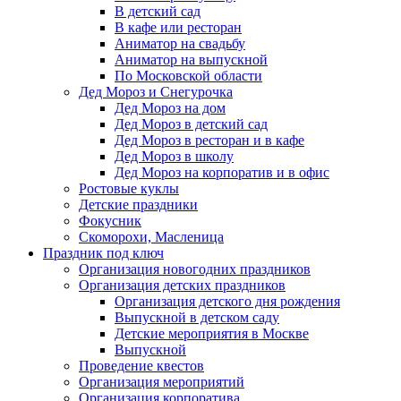
В детский сад
В кафе или ресторан
Аниматор на свадьбу
Аниматор на выпускной
По Московской области
Дед Мороз и Снегурочка
Дед Мороз на дом
Дед Мороз в детский сад
Дед Мороз в ресторан и в кафе
Дед Мороз в школу
Дед Мороз на корпоратив и в офис
Ростовые куклы
Детские праздники
Фокусник
Скоморохи, Масленица
Праздник под ключ
Организация новогодних праздников
Организация детских праздников
Организация детского дня рождения
Выпускной в детском саду
Детские мероприятия в Москве
Выпускной
Проведение квестов
Организация мероприятий
Организация корпоратива