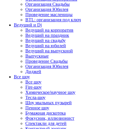
Организация Свадьбы
Организация Юбилея
Проведение масленицы
BTL: организация под ключ
Ведущий и Dj
Ведущий на корпоратив
Ведущий на праздник
Ведущий на свадьбу
Ведущий на юбилей
Ведущий на выпускной
Выпускные
Проведение Свадьбы
Организация Юбилея
Диджей
Все шоу
Все шоу
Fire-шоу
Химическое/научное шоу
Тесла-шоу
Шоу мыльных пузырей
Пенное шоу
Бумажная дискотека
Фокусник, иллюзионист
Спектакли для детей
Контактный зоопарк