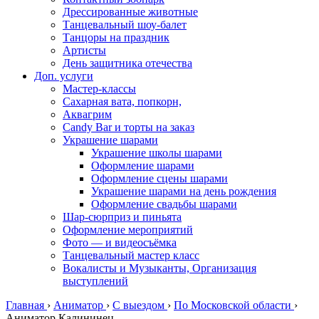
Дрессированные животные
Танцевальный шоу-балет
Танцоры на праздник
Артисты
День защитника отечества
Доп. услуги
Мастер-классы
Сахарная вата, попкорн,
Аквагрим
Candy Bar и торты на заказ
Украшение шарами
Украшение школы шарами
Оформление шарами
Оформление сцены шарами
Украшение шарами на день рождения
Оформление свадьбы шарами
Шар-сюрприз и пиньята
Оформление мероприятий
Фото — и видеосъёмка
Танцевальный мастер класс
Вокалисты и Музыканты, Организация
выступлений
Главная
›
Аниматор
›
С выездом
›
По Московской области
›
Аниматор Калининец