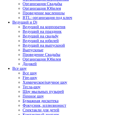
Организация Свадьбы
Организация Юбилея
Проведение масленицы
BTL: организация под ключ
Ведущий и Dj
Ведущий на корпоратив
Ведущий на праздник
Ведущий на свадьбу
Ведущий на юбилей
Ведущий на выпускной
Выпускные
Проведение Свадьбы
Организация Юбилея
Диджей
Все шоу
Все шоу
Fire-шоу
Химическое/научное шоу
Тесла-шоу
Шоу мыльных пузырей
Пенное шоу
Бумажная дискотека
Фокусник, иллюзионист
Спектакли для детей
Контактный зоопарк