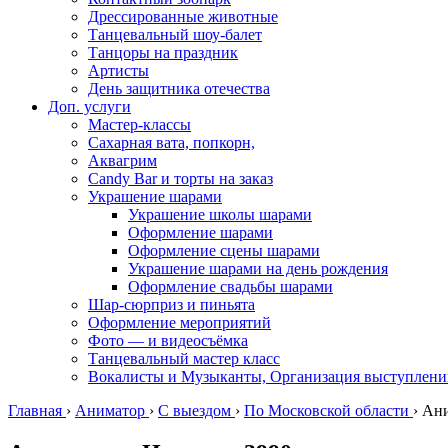
Дрессированные животные
Танцевальный шоу-балет
Танцоры на праздник
Артисты
День защитника отечества
Доп. услуги
Мастер-классы
Сахарная вата, попкорн,
Аквагрим
Candy Bar и торты на заказ
Украшение шарами
Украшение школы шарами
Оформление шарами
Оформление сцены шарами
Украшение шарами на день рождения
Оформление свадьбы шарами
Шар-сюрприз и пиньята
Оформление мероприятий
Фото — и видеосъёмка
Танцевальный мастер класс
Вокалисты и Музыканты, Организация выступлени
Главная
›
Аниматор
›
С выездом
›
По Московской области
›
Ани