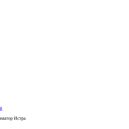
й
матор Истра