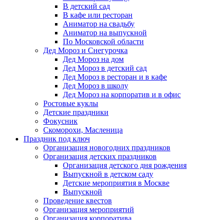
В детский сад
В кафе или ресторан
Аниматор на свадьбу
Аниматор на выпускной
По Московской области
Дед Мороз и Снегурочка
Дед Мороз на дом
Дед Мороз в детский сад
Дед Мороз в ресторан и в кафе
Дед Мороз в школу
Дед Мороз на корпоратив и в офис
Ростовые куклы
Детские праздники
Фокусник
Скоморохи, Масленица
Праздник под ключ
Организация новогодних праздников
Организация детских праздников
Организация детского дня рождения
Выпускной в детском саду
Детские мероприятия в Москве
Выпускной
Проведение квестов
Организация мероприятий
Организация корпоратива