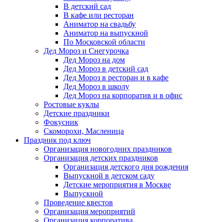
В детский сад
В кафе или ресторан
Аниматор на свадьбу
Аниматор на выпускной
По Московской области
Дед Мороз и Снегурочка
Дед Мороз на дом
Дед Мороз в детский сад
Дед Мороз в ресторан и в кафе
Дед Мороз в школу
Дед Мороз на корпоратив и в офис
Ростовые куклы
Детские праздники
Фокусник
Скоморохи, Масленица
Праздник под ключ
Организация новогодних праздников
Организация детских праздников
Организация детского дня рождения
Выпускной в детском саду
Детские мероприятия в Москве
Выпускной
Проведение квестов
Организация мероприятий
Организация корпоратива