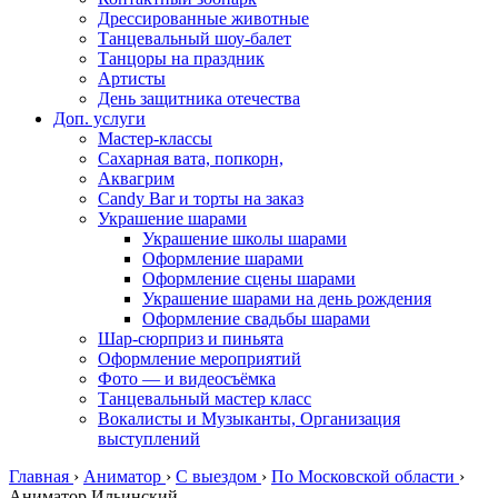
Дрессированные животные
Танцевальный шоу-балет
Танцоры на праздник
Артисты
День защитника отечества
Доп. услуги
Мастер-классы
Сахарная вата, попкорн,
Аквагрим
Candy Bar и торты на заказ
Украшение шарами
Украшение школы шарами
Оформление шарами
Оформление сцены шарами
Украшение шарами на день рождения
Оформление свадьбы шарами
Шар-сюрприз и пиньята
Оформление мероприятий
Фото — и видеосъёмка
Танцевальный мастер класс
Вокалисты и Музыканты, Организация
выступлений
Главная
›
Аниматор
›
С выездом
›
По Московской области
›
Аниматор Ильинский