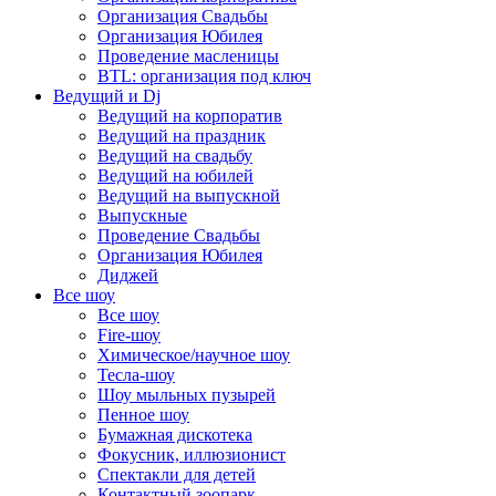
Организация Свадьбы
Организация Юбилея
Проведение масленицы
BTL: организация под ключ
Ведущий и Dj
Ведущий на корпоратив
Ведущий на праздник
Ведущий на свадьбу
Ведущий на юбилей
Ведущий на выпускной
Выпускные
Проведение Свадьбы
Организация Юбилея
Диджей
Все шоу
Все шоу
Fire-шоу
Химическое/научное шоу
Тесла-шоу
Шоу мыльных пузырей
Пенное шоу
Бумажная дискотека
Фокусник, иллюзионист
Спектакли для детей
Контактный зоопарк