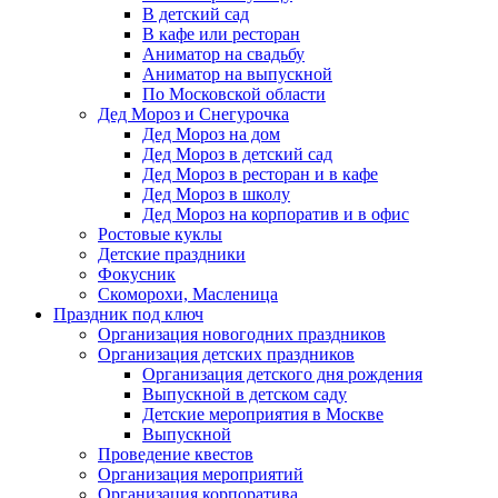
В детский сад
В кафе или ресторан
Аниматор на свадьбу
Аниматор на выпускной
По Московской области
Дед Мороз и Снегурочка
Дед Мороз на дом
Дед Мороз в детский сад
Дед Мороз в ресторан и в кафе
Дед Мороз в школу
Дед Мороз на корпоратив и в офис
Ростовые куклы
Детские праздники
Фокусник
Скоморохи, Масленица
Праздник под ключ
Организация новогодних праздников
Организация детских праздников
Организация детского дня рождения
Выпускной в детском саду
Детские мероприятия в Москве
Выпускной
Проведение квестов
Организация мероприятий
Организация корпоратива