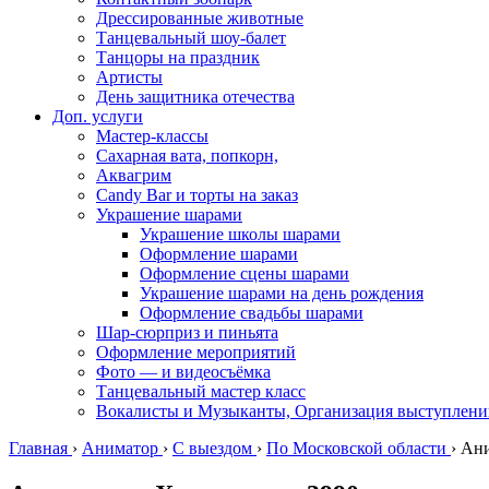
Дрессированные животные
Танцевальный шоу-балет
Танцоры на праздник
Артисты
День защитника отечества
Доп. услуги
Мастер-классы
Сахарная вата, попкорн,
Аквагрим
Candy Bar и торты на заказ
Украшение шарами
Украшение школы шарами
Оформление шарами
Оформление сцены шарами
Украшение шарами на день рождения
Оформление свадьбы шарами
Шар-сюрприз и пиньята
Оформление мероприятий
Фото — и видеосъёмка
Танцевальный мастер класс
Вокалисты и Музыканты, Организация выступлени
Главная
›
Аниматор
›
С выездом
›
По Московской области
›
Ани