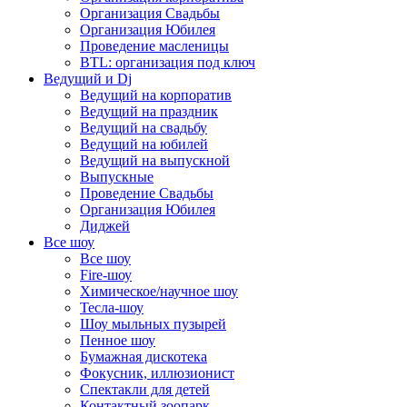
Организация Свадьбы
Организация Юбилея
Проведение масленицы
BTL: организация под ключ
Ведущий и Dj
Ведущий на корпоратив
Ведущий на праздник
Ведущий на свадьбу
Ведущий на юбилей
Ведущий на выпускной
Выпускные
Проведение Свадьбы
Организация Юбилея
Диджей
Все шоу
Все шоу
Fire-шоу
Химическое/научное шоу
Тесла-шоу
Шоу мыльных пузырей
Пенное шоу
Бумажная дискотека
Фокусник, иллюзионист
Спектакли для детей
Контактный зоопарк