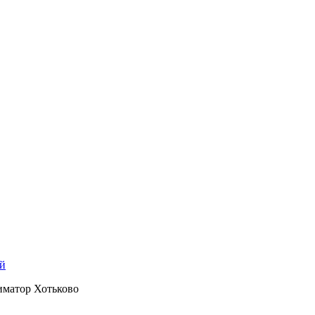
й
матор Хотьково