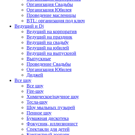
Организация Свадьбы
Организация Юбилея
Проведение масленицы
BTL: организация под ключ
Ведущий и Dj
Ведущий на корпоратив
Ведущий на праздник
Ведущий на свадьбу
Ведущий на юбилей
Ведущий на выпускной
Выпускные
Проведение Свадьбы
Организация Юбилея
Диджей
Все шоу
Все шоу
Fire-шоу
Химическое/научное шоу
Тесла-шоу
Шоу мыльных пузырей
Пенное шоу
Бумажная дискотека
Фокусник, иллюзионист
Спектакли для детей
Контактный зоопарк