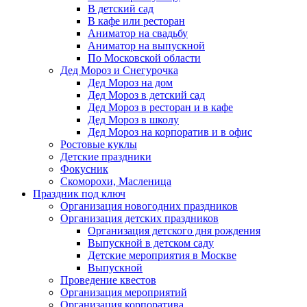
В детский сад
В кафе или ресторан
Аниматор на свадьбу
Аниматор на выпускной
По Московской области
Дед Мороз и Снегурочка
Дед Мороз на дом
Дед Мороз в детский сад
Дед Мороз в ресторан и в кафе
Дед Мороз в школу
Дед Мороз на корпоратив и в офис
Ростовые куклы
Детские праздники
Фокусник
Скоморохи, Масленица
Праздник под ключ
Организация новогодних праздников
Организация детских праздников
Организация детского дня рождения
Выпускной в детском саду
Детские мероприятия в Москве
Выпускной
Проведение квестов
Организация мероприятий
Организация корпоратива