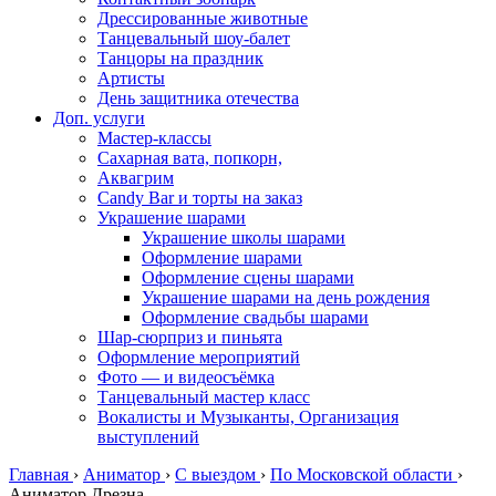
Дрессированные животные
Танцевальный шоу-балет
Танцоры на праздник
Артисты
День защитника отечества
Доп. услуги
Мастер-классы
Сахарная вата, попкорн,
Аквагрим
Candy Bar и торты на заказ
Украшение шарами
Украшение школы шарами
Оформление шарами
Оформление сцены шарами
Украшение шарами на день рождения
Оформление свадьбы шарами
Шар-сюрприз и пиньята
Оформление мероприятий
Фото — и видеосъёмка
Танцевальный мастер класс
Вокалисты и Музыканты, Организация
выступлений
Главная
›
Аниматор
›
С выездом
›
По Московской области
›
Аниматор Дрезна