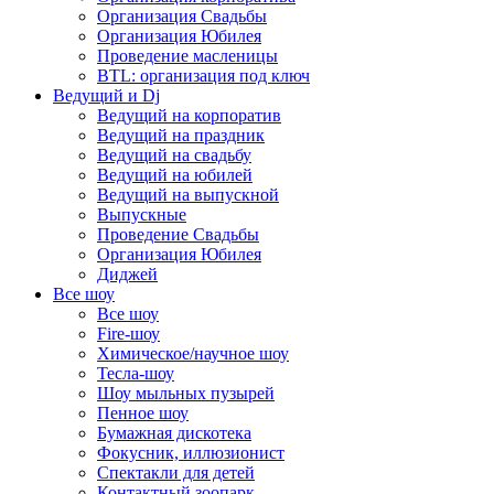
Организация Свадьбы
Организация Юбилея
Проведение масленицы
BTL: организация под ключ
Ведущий и Dj
Ведущий на корпоратив
Ведущий на праздник
Ведущий на свадьбу
Ведущий на юбилей
Ведущий на выпускной
Выпускные
Проведение Свадьбы
Организация Юбилея
Диджей
Все шоу
Все шоу
Fire-шоу
Химическое/научное шоу
Тесла-шоу
Шоу мыльных пузырей
Пенное шоу
Бумажная дискотека
Фокусник, иллюзионист
Спектакли для детей
Контактный зоопарк