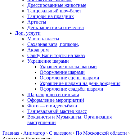
Дрессированные животные
Танцевальный шоу-балет
Танцоры на праздник
Артисты
День защитника отечества
Доп. услуги
Мастер-классы
Сахарная вата, попкорн,
Аквагрим
Candy Bar и торты на заказ
Украшение шарами
Украшение школы шарами
Оформление шарами
Оформление сцены шарами
Украшение шарами на день рождения
Оформление свадьбы шарами
Шар-сюрприз и пиньята
Оформление мероприятий
Фото — и видеосъёмка
Танцевальный мастер класс
Вокалисты и Музыканты, Организация
выступлений
Главная
›
Аниматор
›
С выездом
›
По Московской области
›
Аниматор Домодедово