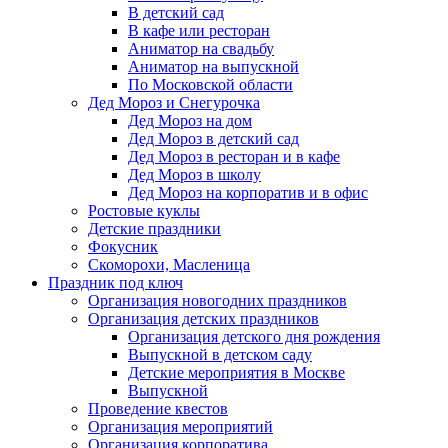
В детский сад
В кафе или ресторан
Аниматор на свадьбу
Аниматор на выпускной
По Московской области
Дед Мороз и Снегурочка
Дед Мороз на дом
Дед Мороз в детский сад
Дед Мороз в ресторан и в кафе
Дед Мороз в школу
Дед Мороз на корпоратив и в офис
Ростовые куклы
Детские праздники
Фокусник
Скоморохи, Масленица
Праздник под ключ
Организация новогодних праздников
Организация детских праздников
Организация детского дня рождения
Выпускной в детском саду
Детские мероприятия в Москве
Выпускной
Проведение квестов
Организация мероприятий
Организация корпоратива