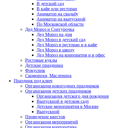
В детский сад
В кафе или ресторан
Аниматор на свадьбу
Аниматор на выпускной
По Московской области
Дед Мороз и Снегурочка
Дед Мороз на дом
Дед Мороз в детский сад
Дед Мороз в ресторан и в кафе
Дед Мороз в школу
Дед Мороз на корпоратив и в офис
Ростовые куклы
Детские праздники
Фокусник
Скоморохи, Масленица
Праздник под ключ
Организация новогодних праздников
Организация детских праздников
Организация детского дня рождения
Выпускной в детском саду
Детские мероприятия в Москве
Выпускной
Проведение квестов
Организация мероприятий
Организация корпоратива