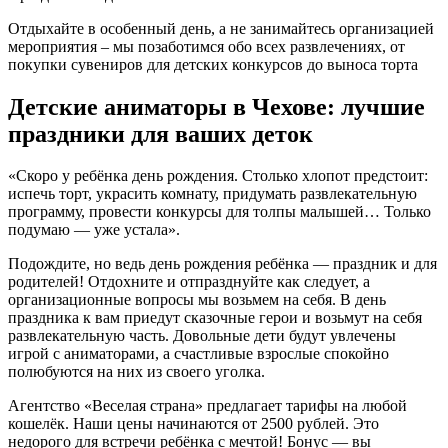
Отдыхайте в особенный день, а не занимайтесь организацией
мероприятия – мы позаботимся обо всех развлечениях, от
покупки сувениров для детских конкурсов до выноса торта
Детские аниматоры в Чехове: лучшие
праздники для ваших деток
«Скоро у
ребёнка день рождения
. Столько хлопот предстоит:
испечь торт, украсить комнату, придумать развлекательную
программу, провести конкурсы для толпы малышей… Только
подумаю — уже устала».
Подождите, но ведь
день рождения ребёнка
—
праздник
и для
родителей
! Отдохните и отпразднуйте как следует, а
организационные вопросы мы возьмем на себя. В
день
праздника
к вам приедут сказочные
герои
и возьмут на себя
развлекательную часть. Довольные дети будут увлечены
игрой с
аниматорами
, а счастливые взрослые спокойно
полюбуются на них из своего уголка.
Агентство «Веселая
страна» предлагает тарифы на любой
кошелёк. Наши
цены
начинаются от 2500 рублей. Это
недорого
для встречи
ребёнка
с мечтой! Бонус — вы