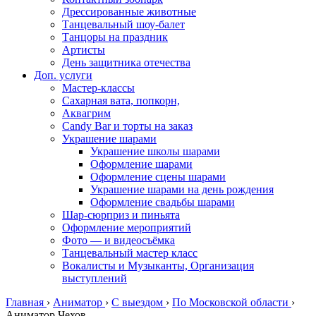
Дрессированные животные
Танцевальный шоу-балет
Танцоры на праздник
Артисты
День защитника отечества
Доп. услуги
Мастер-классы
Сахарная вата, попкорн,
Аквагрим
Candy Bar и торты на заказ
Украшение шарами
Украшение школы шарами
Оформление шарами
Оформление сцены шарами
Украшение шарами на день рождения
Оформление свадьбы шарами
Шар-сюрприз и пиньята
Оформление мероприятий
Фото — и видеосъёмка
Танцевальный мастер класс
Вокалисты и Музыканты, Организация
выступлений
Главная
›
Аниматор
›
С выездом
›
По Московской области
›
Аниматор Чехов