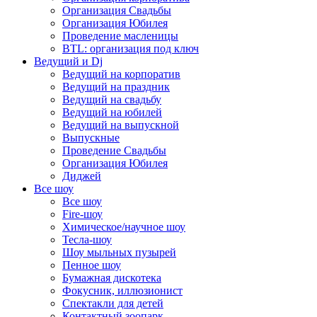
Организация Свадьбы
Организация Юбилея
Проведение масленицы
BTL: организация под ключ
Ведущий и Dj
Ведущий на корпоратив
Ведущий на праздник
Ведущий на свадьбу
Ведущий на юбилей
Ведущий на выпускной
Выпускные
Проведение Свадьбы
Организация Юбилея
Диджей
Все шоу
Все шоу
Fire-шоу
Химическое/научное шоу
Тесла-шоу
Шоу мыльных пузырей
Пенное шоу
Бумажная дискотека
Фокусник, иллюзионист
Спектакли для детей
Контактный зоопарк