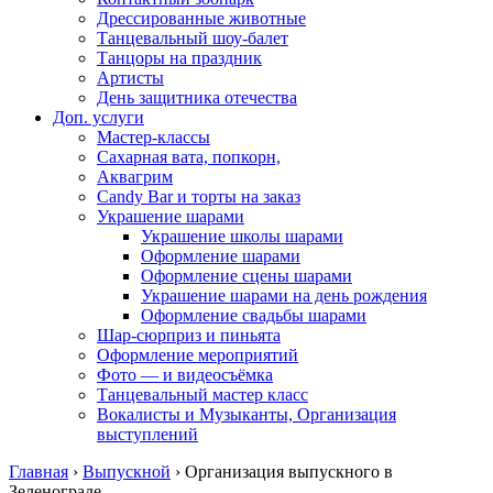
Дрессированные животные
Танцевальный шоу-балет
Танцоры на праздник
Артисты
День защитника отечества
Доп. услуги
Мастер-классы
Сахарная вата, попкорн,
Аквагрим
Candy Bar и торты на заказ
Украшение шарами
Украшение школы шарами
Оформление шарами
Оформление сцены шарами
Украшение шарами на день рождения
Оформление свадьбы шарами
Шар-сюрприз и пиньята
Оформление мероприятий
Фото — и видеосъёмка
Танцевальный мастер класс
Вокалисты и Музыканты, Организация
выступлений
Главная
›
Выпускной
›
Организация выпускного в
Зеленограде