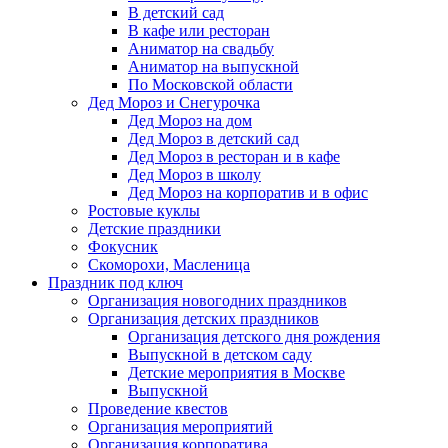
В детский сад
В кафе или ресторан
Аниматор на свадьбу
Аниматор на выпускной
По Московской области
Дед Мороз и Снегурочка
Дед Мороз на дом
Дед Мороз в детский сад
Дед Мороз в ресторан и в кафе
Дед Мороз в школу
Дед Мороз на корпоратив и в офис
Ростовые куклы
Детские праздники
Фокусник
Скоморохи, Масленица
Праздник под ключ
Организация новогодних праздников
Организация детских праздников
Организация детского дня рождения
Выпускной в детском саду
Детские мероприятия в Москве
Выпускной
Проведение квестов
Организация мероприятий
Организация корпоратива