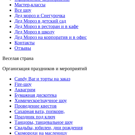
Мастер-классы
Все шоу
Дед мороз и Снегурочка
Дед Мороз в детский сад
Дед Мороз в ресторан и в кафе
Дед Мороз в школу
Дед Мороз на корпоратив и в офис
Контакты
Отзывы
Веселая страна
Организация праздников и мероприятий
Candy Bar и торты на заказ
Fire-шоу
Аквагрим
Бумажная дискотека
Химическое/научное шоу
Проведение квестов
Сахарная вата, попкорн,
Праздник под ключ
Танцоры, танцевальное шоу
Свадьбы, юбилеи, дни рождения
Скоморохи на масленицу