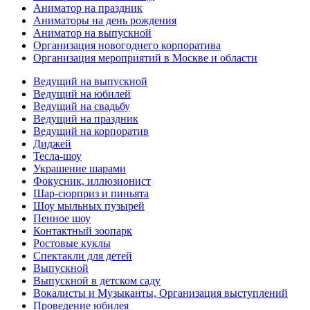
Аниматор на праздник
Аниматоры на день рождения
Аниматор на выпускной
Организация новогоднего корпоратива
Организация мероприятий в Москве и области
Ведущий на выпускной
Ведущий на юбилей
Ведущий на свадьбу
Ведущий на праздник
Ведущий на корпоратив
Диджей
Тесла-шоу
Украшение шарами
Фокусник, иллюзионист
Шар-сюрприз и пиньята
Шоу мыльных пузырей
Пенное шоу
Контактный зоопарк
Ростовые куклы
Спектакли для детей
Выпускной
Выпускной в детском саду
Вокалисты и Музыканты, Организация выступлений
Проведение юбилея