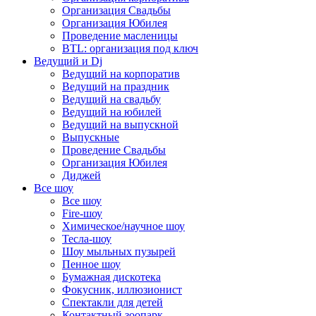
Организация Свадьбы
Организация Юбилея
Проведение масленицы
BTL: организация под ключ
Ведущий и Dj
Ведущий на корпоратив
Ведущий на праздник
Ведущий на свадьбу
Ведущий на юбилей
Ведущий на выпускной
Выпускные
Проведение Свадьбы
Организация Юбилея
Диджей
Все шоу
Все шоу
Fire-шоу
Химическое/научное шоу
Тесла-шоу
Шоу мыльных пузырей
Пенное шоу
Бумажная дискотека
Фокусник, иллюзионист
Спектакли для детей
Контактный зоопарк