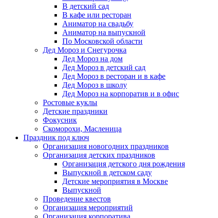
В детский сад
В кафе или ресторан
Аниматор на свадьбу
Аниматор на выпускной
По Московской области
Дед Мороз и Снегурочка
Дед Мороз на дом
Дед Мороз в детский сад
Дед Мороз в ресторан и в кафе
Дед Мороз в школу
Дед Мороз на корпоратив и в офис
Ростовые куклы
Детские праздники
Фокусник
Скоморохи, Масленица
Праздник под ключ
Организация новогодних праздников
Организация детских праздников
Организация детского дня рождения
Выпускной в детском саду
Детские мероприятия в Москве
Выпускной
Проведение квестов
Организация мероприятий
Организация корпоратива