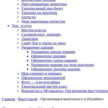
Дрессированные животные
Танцевальный шоу-балет
Танцоры на праздник
Артисты
День защитника отечества
Доп. услуги
Мастер-классы
Сахарная вата, попкорн,
Аквагрим
Candy Bar и торты на заказ
Украшение шарами
Украшение школы шарами
Оформление шарами
Оформление сцены шарами
Украшение шарами на день рождения
Оформление свадьбы шарами
Шар-сюрприз и пиньята
Оформление мероприятий
Фото — и видеосъёмка
Танцевальный мастер класс
Вокалисты и Музыканты, Организация выступлени
Главная
›
Выпускной
›
Организация выпускного в Нахабино