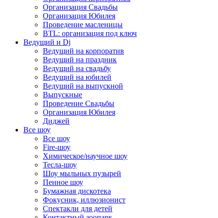
Организация Свадьбы
Организация Юбилея
Проведение масленицы
BTL: организация под ключ
Ведущий и Dj
Ведущий на корпоратив
Ведущий на праздник
Ведущий на свадьбу
Ведущий на юбилей
Ведущий на выпускной
Выпускные
Проведение Свадьбы
Организация Юбилея
Диджей
Все шоу
Все шоу
Fire-шоу
Химическое/научное шоу
Тесла-шоу
Шоу мыльных пузырей
Пенное шоу
Бумажная дискотека
Фокусник, иллюзионист
Спектакли для детей
Контактный зоопарк