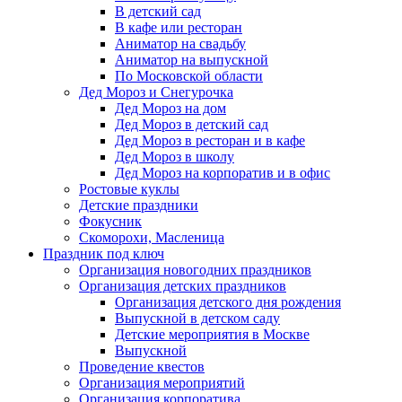
В детский сад
В кафе или ресторан
Аниматор на свадьбу
Аниматор на выпускной
По Московской области
Дед Мороз и Снегурочка
Дед Мороз на дом
Дед Мороз в детский сад
Дед Мороз в ресторан и в кафе
Дед Мороз в школу
Дед Мороз на корпоратив и в офис
Ростовые куклы
Детские праздники
Фокусник
Скоморохи, Масленица
Праздник под ключ
Организация новогодних праздников
Организация детских праздников
Организация детского дня рождения
Выпускной в детском саду
Детские мероприятия в Москве
Выпускной
Проведение квестов
Организация мероприятий
Организация корпоратива