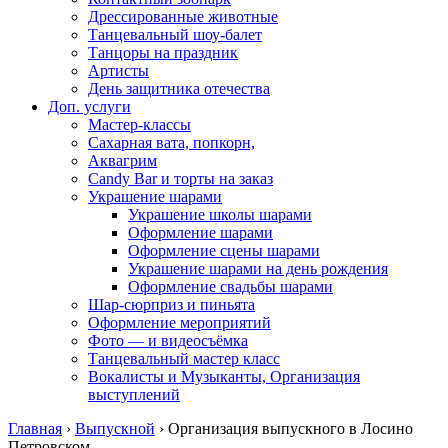
Дрессированные животные
Танцевальный шоу-балет
Танцоры на праздник
Артисты
День защитника отечества
Доп. услуги
Мастер-классы
Сахарная вата, попкорн,
Аквагрим
Candy Bar и торты на заказ
Украшение шарами
Украшение школы шарами
Оформление шарами
Оформление сцены шарами
Украшение шарами на день рождения
Оформление свадьбы шарами
Шар-сюрприз и пиньята
Оформление мероприятий
Фото — и видеосъёмка
Танцевальный мастер класс
Вокалисты и Музыканты, Организация
выступлений
Главная
›
Выпускной
›
Организация выпускного в Лосино
Петровском