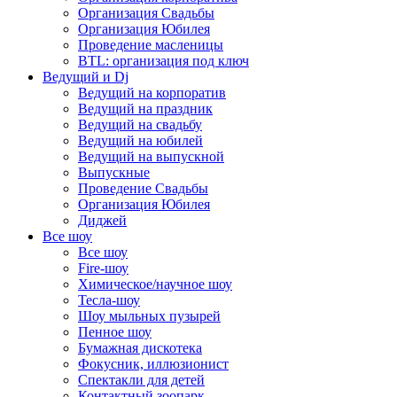
Организация Свадьбы
Организация Юбилея
Проведение масленицы
BTL: организация под ключ
Ведущий и Dj
Ведущий на корпоратив
Ведущий на праздник
Ведущий на свадьбу
Ведущий на юбилей
Ведущий на выпускной
Выпускные
Проведение Свадьбы
Организация Юбилея
Диджей
Все шоу
Все шоу
Fire-шоу
Химическое/научное шоу
Тесла-шоу
Шоу мыльных пузырей
Пенное шоу
Бумажная дискотека
Фокусник, иллюзионист
Спектакли для детей
Контактный зоопарк