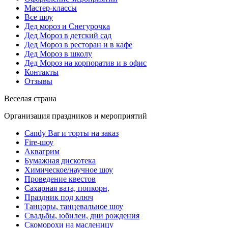
Мастер-классы
Все шоу
Дед мороз и Снегурочка
Дед Мороз в детский сад
Дед Мороз в ресторан и в кафе
Дед Мороз в школу
Дед Мороз на корпоратив и в офис
Контакты
Отзывы
Веселая страна
Организация праздников и мероприятий
Candy Bar и торты на заказ
Fire-шоу
Аквагрим
Бумажная дискотека
Химическое/научное шоу
Проведение квестов
Сахарная вата, попкорн,
Праздник под ключ
Танцоры, танцевальное шоу
Свадьбы, юбилеи, дни рождения
Скоморохи на масленицу