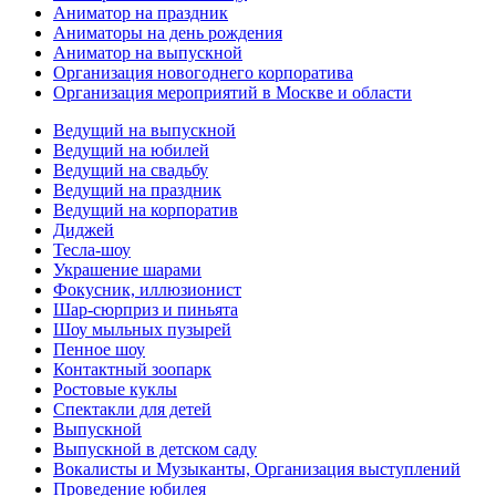
Аниматор на праздник
Аниматоры на день рождения
Аниматор на выпускной
Организация новогоднего корпоратива
Организация мероприятий в Москве и области
Ведущий на выпускной
Ведущий на юбилей
Ведущий на свадьбу
Ведущий на праздник
Ведущий на корпоратив
Диджей
Тесла-шоу
Украшение шарами
Фокусник, иллюзионист
Шар-сюрприз и пиньята
Шоу мыльных пузырей
Пенное шоу
Контактный зоопарк
Ростовые куклы
Спектакли для детей
Выпускной
Выпускной в детском саду
Вокалисты и Музыканты, Организация выступлений
Проведение юбилея