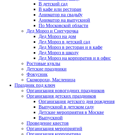
В детский сад
В кафе или ресторан
Аниматор на свадьбу
Аниматор на выпускной
По Московской области
Дед Мороз и Снегурочка
Дед Мороз на дом
Дед Мороз в детский сад
Дед Мороз в ресторан и в кафе
Дед Мороз в школу
Дед Мороз на корпоратив и в офис
Ростовые куклы
Детские праздники
Фокусник
Скоморохи, Масленица
Праздник под ключ
Организация новогодних праздников
Организация детских праздников
Организация детского дня рождения
Выпускной в детском саду
Детские мероприятия в Москве
Выпускной
Проведение квестов
Организация мероприятий
Организация корпоратива