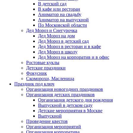
В детский сад
В кафе или ресторан
Аниматор на свадьбу
Аниматор на выпускной
По Московской области
Дед Мороз и Снегурочка
Дед Мороз на дом
Дед Мороз в детский сад
Дед Мороз в ресторан и в кафе
Дед Мороз в школу
Дед Мороз на корпоратив и в офис
Ростовые куклы
Детские праздники
Фокусник
Скоморохи, Масленица
Праздник под ключ
Организация новогодних праздников
Организация детских праздников
Организация детского дня рождения
Выпускной в детском саду
Детские мероприятия в Москве
Выпускной
Проведение квестов
Организация мероприятий
Организация корпоратива