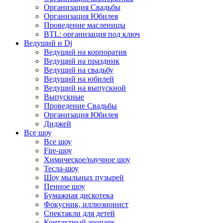
Организация Свадьбы
Организация Юбилея
Проведение масленицы
BTL: организация под ключ
Ведущий и Dj
Ведущий на корпоратив
Ведущий на праздник
Ведущий на свадьбу
Ведущий на юбилей
Ведущий на выпускной
Выпускные
Проведение Свадьбы
Организация Юбилея
Диджей
Все шоу
Все шоу
Fire-шоу
Химическое/научное шоу
Тесла-шоу
Шоу мыльных пузырей
Пенное шоу
Бумажная дискотека
Фокусник, иллюзионист
Спектакли для детей
Контактный зоопарк