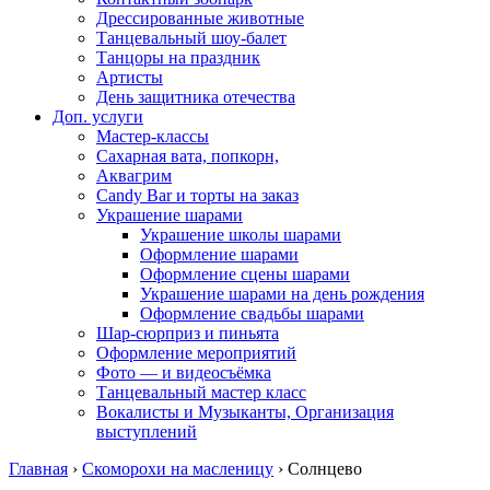
Дрессированные животные
Танцевальный шоу-балет
Танцоры на праздник
Артисты
День защитника отечества
Доп. услуги
Мастер-классы
Сахарная вата, попкорн,
Аквагрим
Candy Bar и торты на заказ
Украшение шарами
Украшение школы шарами
Оформление шарами
Оформление сцены шарами
Украшение шарами на день рождения
Оформление свадьбы шарами
Шар-сюрприз и пиньята
Оформление мероприятий
Фото — и видеосъёмка
Танцевальный мастер класс
Вокалисты и Музыканты, Организация
выступлений
Главная
›
Скоморохи на масленицу
›
Солнцево