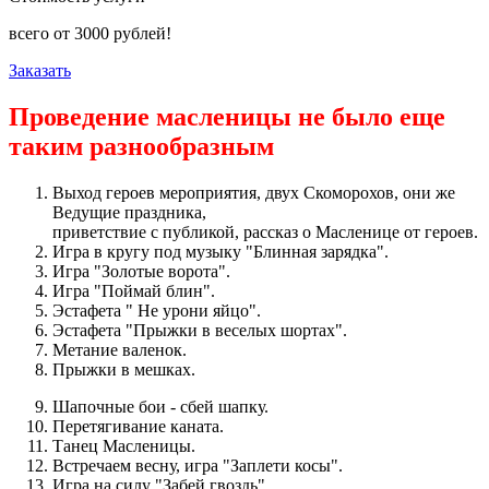
всего от
3000
рублей!
Заказать
Проведение масленицы не было еще
таким разнообразным
Выход героев мероприятия, двух Скоморохов, они же
Ведущие праздника,
приветствие с публикой, рассказ о Масленице от героев.
Игра в кругу под музыку "Блинная зарядка".
Игра "Золотые ворота".
Игра "Поймай блин".
Эстафета " Не урони яйцо".
Эстафета "Прыжки в веселых шортах".
Метание валенок.
Прыжки в мешках.
Шапочные бои - сбей шапку.
Перетягивание каната.
Танец Масленицы.
Встречаем весну, игра "Заплети косы".
Игра на силу "Забей гвоздь".