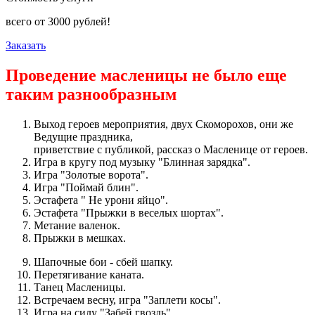
всего от
3000
рублей!
Заказать
Проведение масленицы не было еще
таким разнообразным
Выход героев мероприятия, двух Скоморохов, они же
Ведущие праздника,
приветствие с публикой, рассказ о Масленице от героев.
Игра в кругу под музыку "Блинная зарядка".
Игра "Золотые ворота".
Игра "Поймай блин".
Эстафета " Не урони яйцо".
Эстафета "Прыжки в веселых шортах".
Метание валенок.
Прыжки в мешках.
Шапочные бои - сбей шапку.
Перетягивание каната.
Танец Масленицы.
Встречаем весну, игра "Заплети косы".
Игра на силу "Забей гвоздь".