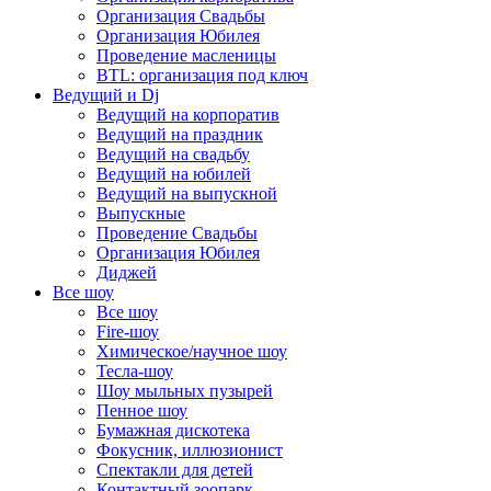
Организация Свадьбы
Организация Юбилея
Проведение масленицы
BTL: организация под ключ
Ведущий и Dj
Ведущий на корпоратив
Ведущий на праздник
Ведущий на свадьбу
Ведущий на юбилей
Ведущий на выпускной
Выпускные
Проведение Свадьбы
Организация Юбилея
Диджей
Все шоу
Все шоу
Fire-шоу
Химическое/научное шоу
Тесла-шоу
Шоу мыльных пузырей
Пенное шоу
Бумажная дискотека
Фокусник, иллюзионист
Спектакли для детей
Контактный зоопарк