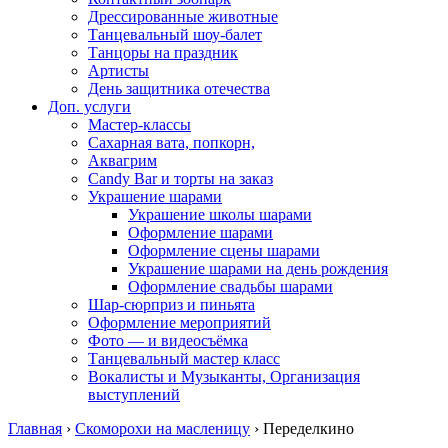
Дрессированные животные
Танцевальный шоу-балет
Танцоры на праздник
Артисты
День защитника отечества
Доп. услуги
Мастер-классы
Сахарная вата, попкорн,
Аквагрим
Candy Bar и торты на заказ
Украшение шарами
Украшение школы шарами
Оформление шарами
Оформление сцены шарами
Украшение шарами на день рождения
Оформление свадьбы шарами
Шар-сюрприз и пиньята
Оформление мероприятий
Фото — и видеосъёмка
Танцевальный мастер класс
Вокалисты и Музыканты, Организация
выступлений
Главная
›
Скоморохи на масленицу
›
Переделкино