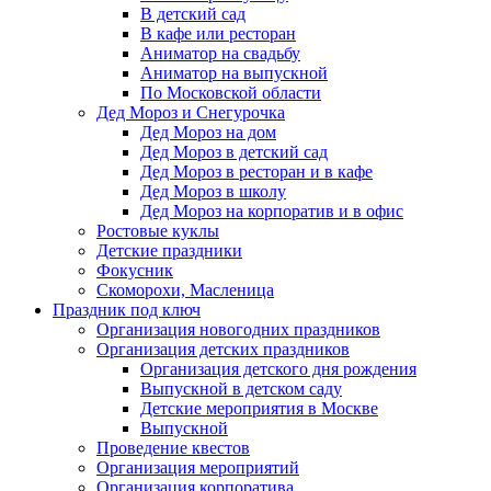
В детский сад
В кафе или ресторан
Аниматор на свадьбу
Аниматор на выпускной
По Московской области
Дед Мороз и Снегурочка
Дед Мороз на дом
Дед Мороз в детский сад
Дед Мороз в ресторан и в кафе
Дед Мороз в школу
Дед Мороз на корпоратив и в офис
Ростовые куклы
Детские праздники
Фокусник
Скоморохи, Масленица
Праздник под ключ
Организация новогодних праздников
Организация детских праздников
Организация детского дня рождения
Выпускной в детском саду
Детские мероприятия в Москве
Выпускной
Проведение квестов
Организация мероприятий
Организация корпоратива