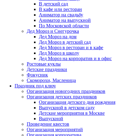
В детский сад
В кафе или ресторан
Аниматор на свадьбу
Аниматор на выпускной
По Московской области
Дед Мороз и Снегурочка
Дед Мороз на дом
Дед Мороз в детский сад
Дед Мороз в ресторан и в кафе
Дед Мороз в школу
Дед Мороз на корпоратив и в офис
Ростовые куклы
Детские праздники
Фокусник
Скоморохи, Масленица
Праздник под ключ
Организация новогодних праздников
Организация детских праздников
Организация детского дня рождения
Выпускной в детском саду
Детские мероприятия в Москве
Выпускной
Проведение квестов
Организация мероприятий
Организация корпоратива