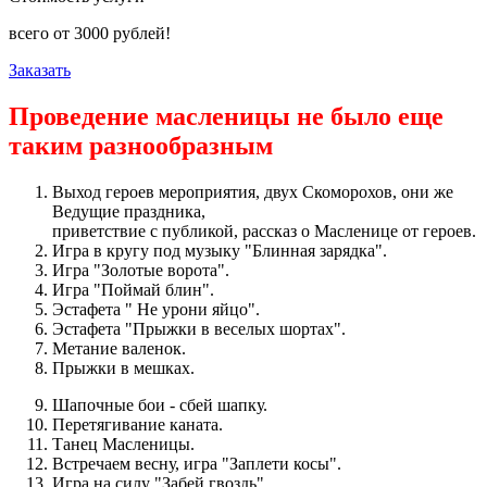
всего от
3000
рублей!
Заказать
Проведение масленицы не было еще
таким разнообразным
Выход героев мероприятия, двух Скоморохов, они же
Ведущие праздника,
приветствие с публикой, рассказ о Масленице от героев.
Игра в кругу под музыку "Блинная зарядка".
Игра "Золотые ворота".
Игра "Поймай блин".
Эстафета " Не урони яйцо".
Эстафета "Прыжки в веселых шортах".
Метание валенок.
Прыжки в мешках.
Шапочные бои - сбей шапку.
Перетягивание каната.
Танец Масленицы.
Встречаем весну, игра "Заплети косы".
Игра на силу "Забей гвоздь".