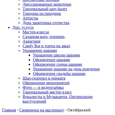
Дрессированные животные
Танцевальный шоу-балет
Танцоры на праздник
Артисты
День защитника отечества
Доп. услуги
Мастер-классы
Сахарная вата, попкорн,
Аквагрим
Candy Bar и торты на заказ
Украшение шарами
Украшение школы шарами
Оформление шарами
Оформление сцены шарами
Украшение шарами на день рождения
Оформление свадьбы шарами
Шар-сюрприз и пиньята
Оформление мероприятий
Фото — и видеосъёмка
Танцевальный мастер класс
Вокалисты и Музыканты, Организация
выступлений
Главная
›
Скоморохи на масленицу
›
Октябрьский