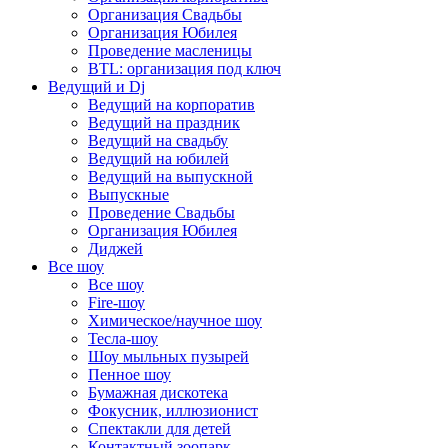
Организация Свадьбы
Организация Юбилея
Проведение масленицы
BTL: организация под ключ
Ведущий и Dj
Ведущий на корпоратив
Ведущий на праздник
Ведущий на свадьбу
Ведущий на юбилей
Ведущий на выпускной
Выпускные
Проведение Свадьбы
Организация Юбилея
Диджей
Все шоу
Все шоу
Fire-шоу
Химическое/научное шоу
Тесла-шоу
Шоу мыльных пузырей
Пенное шоу
Бумажная дискотека
Фокусник, иллюзионист
Спектакли для детей
Контактный зоопарк