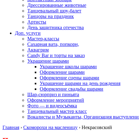
Дрессированные животные
Танцевальный шоу-балет
Танцоры на праздник
Артисты
День защитника отечества
Доп. услуги
Мастер-классы
Сахарная вата, попкорн,
Аквагрим
Candy Bar и торты на заказ
Украшение шарами
Украшение школы шарами
Оформление шарами
Оформление сцены шарами
Украшение шарами на день рождения
Оформление свадьбы шарами
Шар-сюрприз и пиньята
Оформление мероприятий
Фото — и видеосъёмка
Танцевальный мастер класс
Вокалисты и Музыканты, Организация выступлени
Главная
›
Скоморохи на масленицу
›
Некрасовский