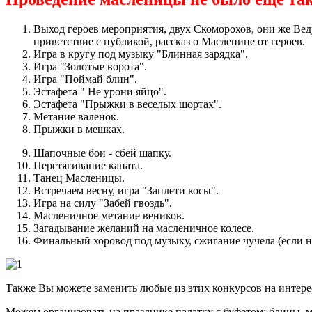
Выход героев мероприятия, двух Скоморохов, они же Ве
приветствие с публикой, рассказ о Масленице от героев.
Игра в кругу под музыку "Блинная зарядка".
Игра "Золотые ворота".
Игра "Поймай блин".
Эстафета " Не урони яйцо".
Эстафета "Прыжки в веселых шортах".
Метание валенок.
Прыжки в мешках.
Шапочные бои - сбей шапку.
Перетягивание каната.
Танец Масленицы.
Встречаем весну, игра "Заплети косы".
Игра на силу "Забей гвоздь".
Масленичное метание веников.
Загадывание желаний на масленичное колесе.
Финальный хоровод под музыку, сжигание чучела (если н
Также Вы можете заменить любые из этих конкурсов на интер
Можем организовать на празднике палатку с буфетом: блины, ме