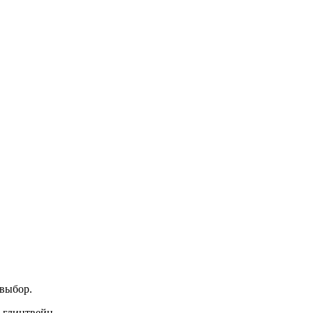
 выбор.
 глинтвейн.