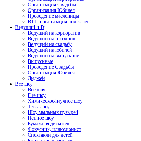
Организация Свадьбы
Организация Юбилея
Проведение масленицы
BTL: организация под ключ
Ведущий и Dj
Ведущий на корпоратив
Ведущий на праздник
Ведущий на свадьбу
Ведущий на юбилей
Ведущий на выпускной
Выпускные
Проведение Свадьбы
Организация Юбилея
Диджей
Все шоу
Все шоу
Fire-шоу
Химическое/научное шоу
Тесла-шоу
Шоу мыльных пузырей
Пенное шоу
Бумажная дискотека
Фокусник, иллюзионист
Спектакли для детей
Контактный зоопарк