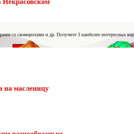
в Некрасовском
рамм со скоморохами и др. Получите 3 наиболее интересных ва
а на масленицу
ким разнообразным