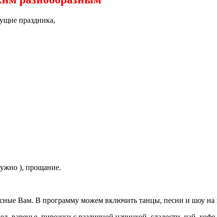
дущие праздника,
ужно ), прощание.
есные Вам. В программу можем включить танцы, песни и шоу на
д, варенье, пирожки с различной начинкой, сладости, чай, кофе,