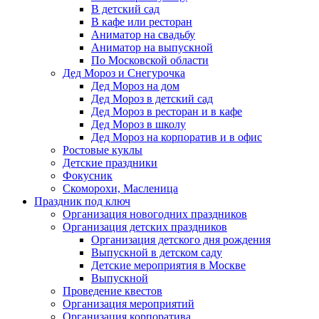
В детский сад
В кафе или ресторан
Аниматор на свадьбу
Аниматор на выпускной
По Московской области
Дед Мороз и Снегурочка
Дед Мороз на дом
Дед Мороз в детский сад
Дед Мороз в ресторан и в кафе
Дед Мороз в школу
Дед Мороз на корпоратив и в офис
Ростовые куклы
Детские праздники
Фокусник
Скоморохи, Масленица
Праздник под ключ
Организация новогодних праздников
Организация детских праздников
Организация детского дня рождения
Выпускной в детском саду
Детские мероприятия в Москве
Выпускной
Проведение квестов
Организация мероприятий
Организация корпоратива