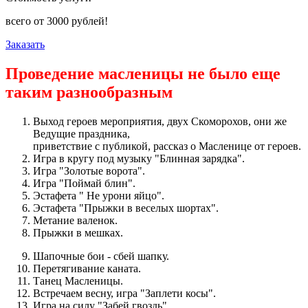
всего от
3000
рублей!
Заказать
Проведение масленицы не было еще
таким разнообразным
Выход героев мероприятия, двух Скоморохов, они же
Ведущие праздника,
приветствие с публикой, рассказ о Масленице от героев.
Игра в кругу под музыку "Блинная зарядка".
Игра "Золотые ворота".
Игра "Поймай блин".
Эстафета " Не урони яйцо".
Эстафета "Прыжки в веселых шортах".
Метание валенок.
Прыжки в мешках.
Шапочные бои - сбей шапку.
Перетягивание каната.
Танец Масленицы.
Встречаем весну, игра "Заплети косы".
Игра на силу "Забей гвоздь".