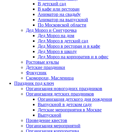
В детский сад
В кафе или ресторан
Аниматор на свадьбу
Аниматор на выпускной
По Московской области
Дед Мороз и Снегурочка
Дед Мороз на дом
Дед Мороз в детский сад
Дед Мороз в ресторан и в кафе
Дед Мороз в школу
Дед Мороз на корпоратив и в офис
Ростовые куклы
Детские праздники
Фокусник
Скоморохи, Масленица
Праздник под ключ
Организация новогодних праздников
Организация детских праздников
Организация детского дня рождения
Выпускной в детском саду
Детские мероприятия в Москве
Выпускной
Проведение квестов
Организация мероприятий
Организация корпоратива