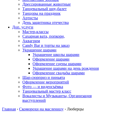
Дрессированные животные
Танцевальный шоу-балет
Танцоры на праздник
Артисты
День защитника отечества
Доп. услуги
Мастер-классы
Сахарная вата, попкорн,
Аквагрим
Candy Bar и торты на заказ
Украшение шарами
Украшение школы шарами
Оформление шарами
Оформление сцены шарами
Украшение шарами на день рождения
Оформление свадьбы шарами
Шар-сюрприз и пиньята
Оформление мероприятий
Фото — и видеосъёмка
Танцевальный мастер класс
Вокалисты и Музыканты, Организация
выступлений
Главная
›
Скоморохи на масленицу
›
Люберцы