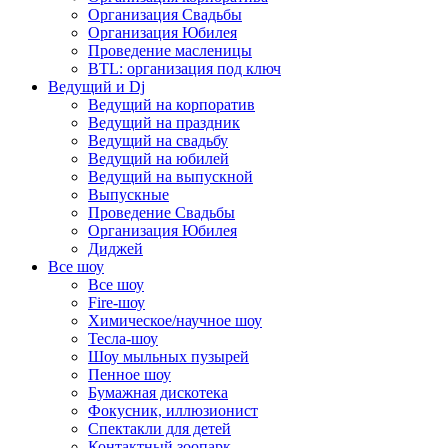
Организация Свадьбы
Организация Юбилея
Проведение масленицы
BTL: организация под ключ
Ведущий и Dj
Ведущий на корпоратив
Ведущий на праздник
Ведущий на свадьбу
Ведущий на юбилей
Ведущий на выпускной
Выпускные
Проведение Свадьбы
Организация Юбилея
Диджей
Все шоу
Все шоу
Fire-шоу
Химическое/научное шоу
Тесла-шоу
Шоу мыльных пузырей
Пенное шоу
Бумажная дискотека
Фокусник, иллюзионист
Спектакли для детей
Контактный зоопарк