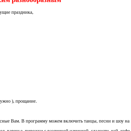
дущие праздника,
ужно ), прощание.
есные Вам. В программу можем включить танцы, песни и шоу на
д, варенье, пирожки с различной начинкой, сладости, чай, кофе,