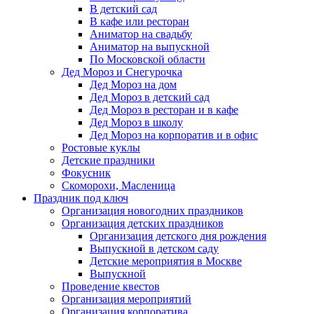
В детский сад
В кафе или ресторан
Аниматор на свадьбу
Аниматор на выпускной
По Московской области
Дед Мороз и Снегурочка
Дед Мороз на дом
Дед Мороз в детский сад
Дед Мороз в ресторан и в кафе
Дед Мороз в школу
Дед Мороз на корпоратив и в офис
Ростовые куклы
Детские праздники
Фокусник
Скоморохи, Масленица
Праздник под ключ
Организация новогодних праздников
Организация детских праздников
Организация детского дня рождения
Выпускной в детском саду
Детские мероприятия в Москве
Выпускной
Проведение квестов
Организация мероприятий
Организация корпоратива