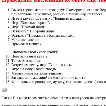
Выход героев мероприятия, двух Скоморохов, они же Ве
приветствие с публикой, рассказ о Масленице от героев.
Игра в кругу под музыку "Блинная зарядка".
Игра "Золотые ворота".
Игра "Поймай блин".
Эстафета " Не урони яйцо".
Эстафета "Прыжки в веселых шортах".
Метание валенок.
Прыжки в мешках.
Шапочные бои - сбей шапку.
Перетягивание каната.
Танец Масленицы.
Встречаем весну, игра "Заплети косы".
Игра на силу "Забей гвоздь".
Масленичное метание веников.
Загадывание желаний на масленичное колесе.
Финальный хоровод под музыку, сжигание чучела (если н
Также Вы можете заменить любые из этих конкурсов на интер
Можем организовать на празднике палатку с буфетом: блины, ме