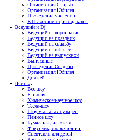
Организация Свадьбы
Организация Юбилея
Проведение масленицы
BTL: организация под ключ
Ведущий и Dj
Ведущий на корпоратив
Ведущий на праздник
Ведущий на свадьбу
Ведущий на юбилей
Ведущий на выпускной
Выпускные
Проведение Свадьбы
Организация Юбилея
Диджей
Все шоу
Все шоу
Fire-шоу
Химическое/научное шоу
Тесла-шоу
Шоу мыльных пузырей
Пенное шоу
Бумажная дискотека
Фокусник, иллюзионист
Спектакли для детей
Контактный зоопарк