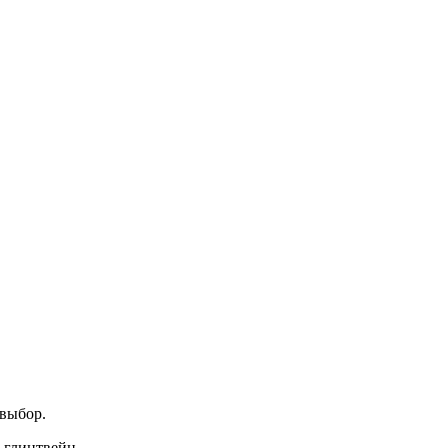
 выбор.
 глинтвейн.