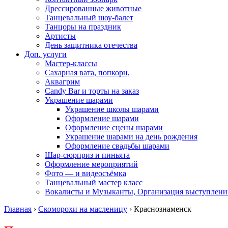
Дрессированные животные
Танцевальный шоу-балет
Танцоры на праздник
Артисты
День защитника отечества
Доп. услуги
Мастер-классы
Сахарная вата, попкорн,
Аквагрим
Candy Bar и торты на заказ
Украшение шарами
Украшение школы шарами
Оформление шарами
Оформление сцены шарами
Украшение шарами на день рождения
Оформление свадьбы шарами
Шар-сюрприз и пиньята
Оформление мероприятий
Фото — и видеосъёмка
Танцевальный мастер класс
Вокалисты и Музыканты, Организация выступлени
Главная
›
Скоморохи на масленицу
›
Краснознаменск