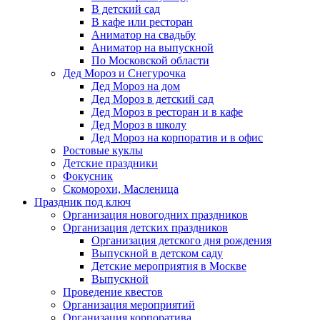
В детский сад
В кафе или ресторан
Аниматор на свадьбу
Аниматор на выпускной
По Московской области
Дед Мороз и Снегурочка
Дед Мороз на дом
Дед Мороз в детский сад
Дед Мороз в ресторан и в кафе
Дед Мороз в школу
Дед Мороз на корпоратив и в офис
Ростовые куклы
Детские праздники
Фокусник
Скоморохи, Масленица
Праздник под ключ
Организация новогодних праздников
Организация детских праздников
Организация детского дня рождения
Выпускной в детском саду
Детские мероприятия в Москве
Выпускной
Проведение квестов
Организация мероприятий
Организация корпоратива