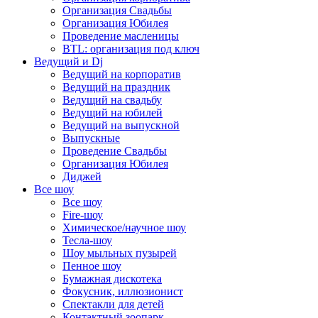
Организация Свадьбы
Организация Юбилея
Проведение масленицы
BTL: организация под ключ
Ведущий и Dj
Ведущий на корпоратив
Ведущий на праздник
Ведущий на свадьбу
Ведущий на юбилей
Ведущий на выпускной
Выпускные
Проведение Свадьбы
Организация Юбилея
Диджей
Все шоу
Все шоу
Fire-шоу
Химическое/научное шоу
Тесла-шоу
Шоу мыльных пузырей
Пенное шоу
Бумажная дискотека
Фокусник, иллюзионист
Спектакли для детей
Контактный зоопарк