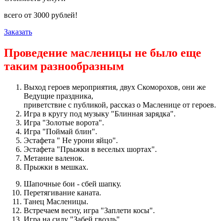
всего от
3000
рублей!
Заказать
Проведение масленицы не было еще
таким разнообразным
Выход героев мероприятия, двух Скоморохов, они же
Ведущие праздника,
приветствие с публикой, рассказ о Масленице от героев.
Игра в кругу под музыку "Блинная зарядка".
Игра "Золотые ворота".
Игра "Поймай блин".
Эстафета " Не урони яйцо".
Эстафета "Прыжки в веселых шортах".
Метание валенок.
Прыжки в мешках.
Шапочные бои - сбей шапку.
Перетягивание каната.
Танец Масленицы.
Встречаем весну, игра "Заплети косы".
Игра на силу "Забей гвоздь".