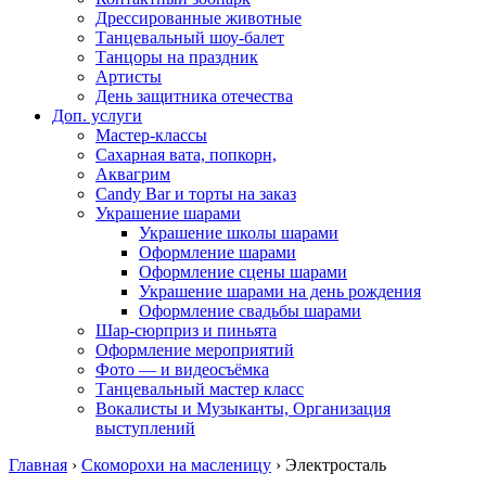
Дрессированные животные
Танцевальный шоу-балет
Танцоры на праздник
Артисты
День защитника отечества
Доп. услуги
Мастер-классы
Сахарная вата, попкорн,
Аквагрим
Candy Bar и торты на заказ
Украшение шарами
Украшение школы шарами
Оформление шарами
Оформление сцены шарами
Украшение шарами на день рождения
Оформление свадьбы шарами
Шар-сюрприз и пиньята
Оформление мероприятий
Фото — и видеосъёмка
Танцевальный мастер класс
Вокалисты и Музыканты, Организация
выступлений
Главная
›
Скоморохи на масленицу
›
Электросталь