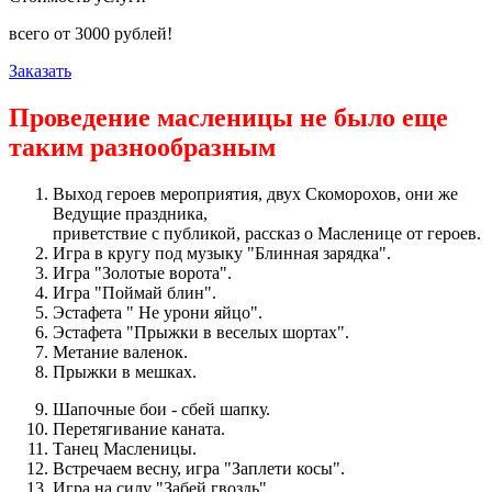
всего от
3000
рублей!
Заказать
Проведение масленицы не было еще
таким разнообразным
Выход героев мероприятия, двух Скоморохов, они же
Ведущие праздника,
приветствие с публикой, рассказ о Масленице от героев.
Игра в кругу под музыку "Блинная зарядка".
Игра "Золотые ворота".
Игра "Поймай блин".
Эстафета " Не урони яйцо".
Эстафета "Прыжки в веселых шортах".
Метание валенок.
Прыжки в мешках.
Шапочные бои - сбей шапку.
Перетягивание каната.
Танец Масленицы.
Встречаем весну, игра "Заплети косы".
Игра на силу "Забей гвоздь".