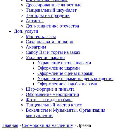
Дрессированные животные
Танцевальный шоу-балет
Танцоры на праздник
Артисты
День защитника отечества
Доп. услуги
Мастер-классы
Сахарная вата, попкорн,
Аквагрим
Candy Bar и торты на заказ
Украшение шарами
Украшение школы шарами
Оформление шарами
Оформление сцены шарами
Украшение шарами на день рождения
Оформление свадьбы шарами
Шар-сюрприз и пиньята
Оформление мероприятий
Фото — и видеосъёмка
Танцевальный мастер класс
Вокалисты и Музыканты, Организация
выступлений
Главная
›
Скоморохи на масленицу
›
Дрезна