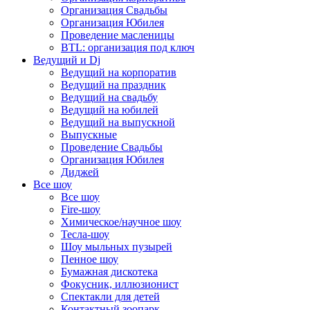
Организация Свадьбы
Организация Юбилея
Проведение масленицы
BTL: организация под ключ
Ведущий и Dj
Ведущий на корпоратив
Ведущий на праздник
Ведущий на свадьбу
Ведущий на юбилей
Ведущий на выпускной
Выпускные
Проведение Свадьбы
Организация Юбилея
Диджей
Все шоу
Все шоу
Fire-шоу
Химическое/научное шоу
Тесла-шоу
Шоу мыльных пузырей
Пенное шоу
Бумажная дискотека
Фокусник, иллюзионист
Спектакли для детей
Контактный зоопарк