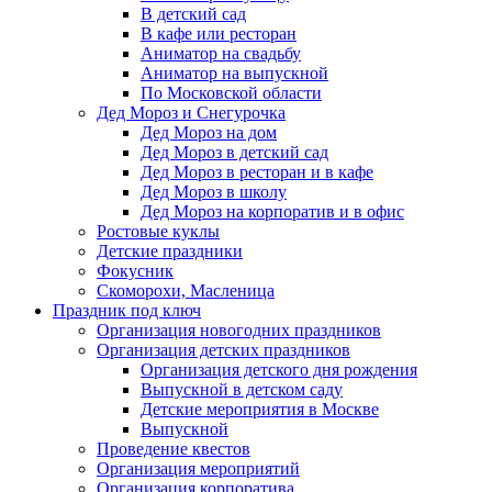
В детский сад
В кафе или ресторан
Аниматор на свадьбу
Аниматор на выпускной
По Московской области
Дед Мороз и Снегурочка
Дед Мороз на дом
Дед Мороз в детский сад
Дед Мороз в ресторан и в кафе
Дед Мороз в школу
Дед Мороз на корпоратив и в офис
Ростовые куклы
Детские праздники
Фокусник
Скоморохи, Масленица
Праздник под ключ
Организация новогодних праздников
Организация детских праздников
Организация детского дня рождения
Выпускной в детском саду
Детские мероприятия в Москве
Выпускной
Проведение квестов
Организация мероприятий
Организация корпоратива