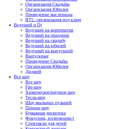
Организация Свадьбы
Организация Юбилея
Проведение масленицы
BTL: организация под ключ
Ведущий и Dj
Ведущий на корпоратив
Ведущий на праздник
Ведущий на свадьбу
Ведущий на юбилей
Ведущий на выпускной
Выпускные
Проведение Свадьбы
Организация Юбилея
Диджей
Все шоу
Все шоу
Fire-шоу
Химическое/научное шоу
Тесла-шоу
Шоу мыльных пузырей
Пенное шоу
Бумажная дискотека
Фокусник, иллюзионист
Спектакли для детей
Контактный зоопарк