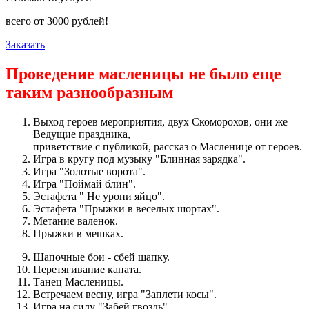
всего от
3000
рублей!
Заказать
Проведение масленицы не было еще
таким разнообразным
Выход героев мероприятия, двух Скоморохов, они же
Ведущие праздника,
приветствие с публикой, рассказ о Масленице от героев.
Игра в кругу под музыку "Блинная зарядка".
Игра "Золотые ворота".
Игра "Поймай блин".
Эстафета " Не урони яйцо".
Эстафета "Прыжки в веселых шортах".
Метание валенок.
Прыжки в мешках.
Шапочные бои - сбей шапку.
Перетягивание каната.
Танец Масленицы.
Встречаем весну, игра "Заплети косы".
Игра на силу "Забей гвоздь".