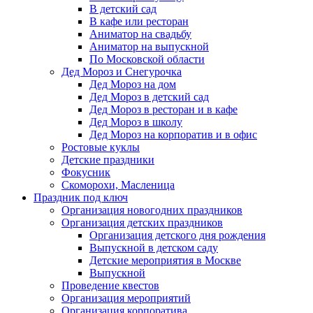
В детский сад
В кафе или ресторан
Аниматор на свадьбу
Аниматор на выпускной
По Московской области
Дед Мороз и Снегурочка
Дед Мороз на дом
Дед Мороз в детский сад
Дед Мороз в ресторан и в кафе
Дед Мороз в школу
Дед Мороз на корпоратив и в офис
Ростовые куклы
Детские праздники
Фокусник
Скоморохи, Масленица
Праздник под ключ
Организация новогодних праздников
Организация детских праздников
Организация детского дня рождения
Выпускной в детском саду
Детские мероприятия в Москве
Выпускной
Проведение квестов
Организация мероприятий
Организация корпоратива