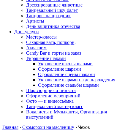
Дрессированные животные
Танцевальный шоу-балет
Танцоры на праздник
Артисты
День защитника отечества
Доп. услуги
Мастер-классы
Сахарная вата, попкорн,
Аквагрим
Candy Bar и торты на заказ
Украшение шарами
Украшение школы шарами
Оформление шарами
Оформление сцены шарами
Украшение шарами на день рождения
Оформление свадьбы шарами
Шар-сюрприз и пиньята
Оформление мероприятий
Фото — и видеосъёмка
Танцевальный мастер класс
Вокалисты и Музыканты, Организация
выступлений
Главная
›
Скоморохи на масленицу
›
Чехов