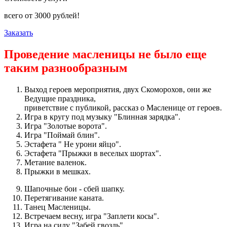
всего от
3000
рублей!
Заказать
Проведение масленицы не было еще
таким разнообразным
Выход героев мероприятия, двух Скоморохов, они же
Ведущие праздника,
приветствие с публикой, рассказ о Масленице от героев.
Игра в кругу под музыку "Блинная зарядка".
Игра "Золотые ворота".
Игра "Поймай блин".
Эстафета " Не урони яйцо".
Эстафета "Прыжки в веселых шортах".
Метание валенок.
Прыжки в мешках.
Шапочные бои - сбей шапку.
Перетягивание каната.
Танец Масленицы.
Встречаем весну, игра "Заплети косы".
Игра на силу "Забей гвоздь".