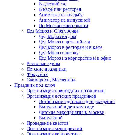
В детский сад
В кафе или ресторан
Аниматор на свадьбу
Аниматор на выпускной
По Московской области
Дед Мороз и Снегурочка
Дед Мороз на дом
Дед Мороз в детский сад
Дед Мороз в ресторан и в кафе
Дед Мороз в школу
Дед Мороз на корпоратив и в офис
Ростовые куклы
Детские праздники
Фокусник
Скоморохи, Масленица
Праздник под ключ
Организация новогодних праздников
Организация детских праздников
Организация детского дня рождения
Выпускной в детском саду
Детские мероприятия в Москве
Выпускной
Проведение квестов
Организация мероприятий
Организация корпоратива