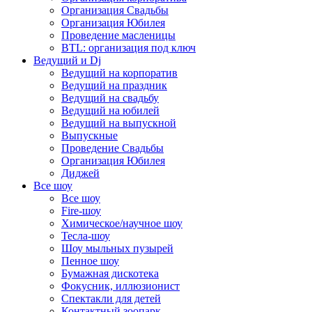
Организация Свадьбы
Организация Юбилея
Проведение масленицы
BTL: организация под ключ
Ведущий и Dj
Ведущий на корпоратив
Ведущий на праздник
Ведущий на свадьбу
Ведущий на юбилей
Ведущий на выпускной
Выпускные
Проведение Свадьбы
Организация Юбилея
Диджей
Все шоу
Все шоу
Fire-шоу
Химическое/научное шоу
Тесла-шоу
Шоу мыльных пузырей
Пенное шоу
Бумажная дискотека
Фокусник, иллюзионист
Спектакли для детей
Контактный зоопарк