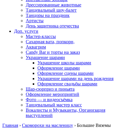
Дрессированные животные
Танцевальный шоу-балет
Танцоры на праздник
Артисты
День защитника отечества
Доп. услуги
Мастер-классы
Сахарная вата, попкорн,
Аквагрим
Candy Bar и торты на заказ
Украшение шарами
Украшение школы шарами
Оформление шарами
Оформление сцены шарами
Украшение шарами на день рождения
Оформление свадьбы шарами
Шар-сюрприз и пиньята
Оформление мероприятий
Фото — и видеосъёмка
Танцевальный мастер класс
Вокалисты и Музыканты, Организация
выступлений
Главная
›
Скоморохи на масленицу
›
Большие Вяземы