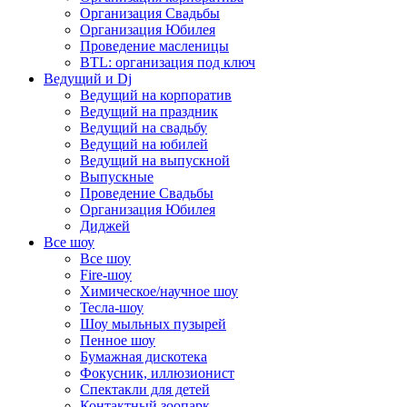
Организация Свадьбы
Организация Юбилея
Проведение масленицы
BTL: организация под ключ
Ведущий и Dj
Ведущий на корпоратив
Ведущий на праздник
Ведущий на свадьбу
Ведущий на юбилей
Ведущий на выпускной
Выпускные
Проведение Свадьбы
Организация Юбилея
Диджей
Все шоу
Все шоу
Fire-шоу
Химическое/научное шоу
Тесла-шоу
Шоу мыльных пузырей
Пенное шоу
Бумажная дискотека
Фокусник, иллюзионист
Спектакли для детей
Контактный зоопарк