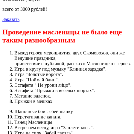
всего от
3000
рублей!
Заказать
Проведение масленицы не было еще
таким разнообразным
Выход героев мероприятия, двух Скоморохов, они же
Ведущие праздника,
приветствие с публикой, рассказ о Масленице от героев.
Игра в кругу под музыку "Блинная зарядка".
Игра "Золотые ворота".
Игра "Поймай блин".
Эстафета " Не урони яйцо".
Эстафета "Прыжки в веселых шортах".
Метание валенок.
Прыжки в мешках.
Шапочные бои - сбей шапку.
Перетягивание каната.
Танец Масленицы.
Встречаем весну, игра "Заплети косы".
Игра на силу "Забей гвоздь".