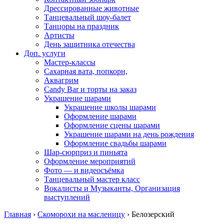
Дрессированные животные
Танцевальный шоу-балет
Танцоры на праздник
Артисты
День защитника отечества
Доп. услуги
Мастер-классы
Сахарная вата, попкорн,
Аквагрим
Candy Bar и торты на заказ
Украшение шарами
Украшение школы шарами
Оформление шарами
Оформление сцены шарами
Украшение шарами на день рождения
Оформление свадьбы шарами
Шар-сюрприз и пиньята
Оформление мероприятий
Фото — и видеосъёмка
Танцевальный мастер класс
Вокалисты и Музыканты, Организация
выступлений
Главная
›
Скоморохи на масленицу
›
Белозерский