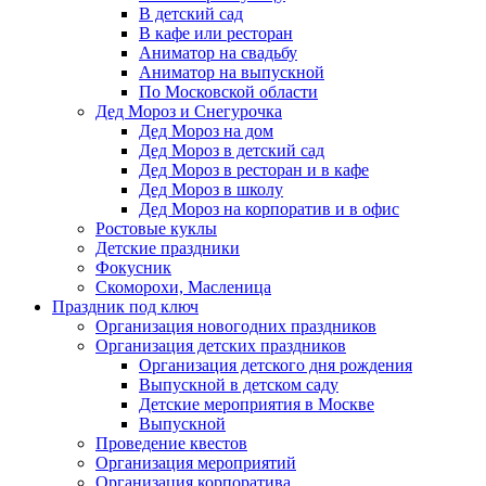
В детский сад
В кафе или ресторан
Аниматор на свадьбу
Аниматор на выпускной
По Московской области
Дед Мороз и Снегурочка
Дед Мороз на дом
Дед Мороз в детский сад
Дед Мороз в ресторан и в кафе
Дед Мороз в школу
Дед Мороз на корпоратив и в офис
Ростовые куклы
Детские праздники
Фокусник
Скоморохи, Масленица
Праздник под ключ
Организация новогодних праздников
Организация детских праздников
Организация детского дня рождения
Выпускной в детском саду
Детские мероприятия в Москве
Выпускной
Проведение квестов
Организация мероприятий
Организация корпоратива