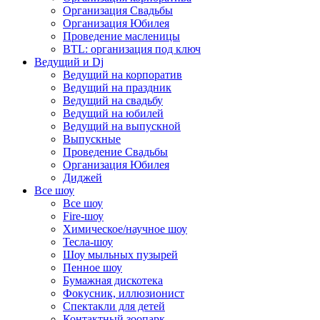
Организация Свадьбы
Организация Юбилея
Проведение масленицы
BTL: организация под ключ
Ведущий и Dj
Ведущий на корпоратив
Ведущий на праздник
Ведущий на свадьбу
Ведущий на юбилей
Ведущий на выпускной
Выпускные
Проведение Свадьбы
Организация Юбилея
Диджей
Все шоу
Все шоу
Fire-шоу
Химическое/научное шоу
Тесла-шоу
Шоу мыльных пузырей
Пенное шоу
Бумажная дискотека
Фокусник, иллюзионист
Спектакли для детей
Контактный зоопарк