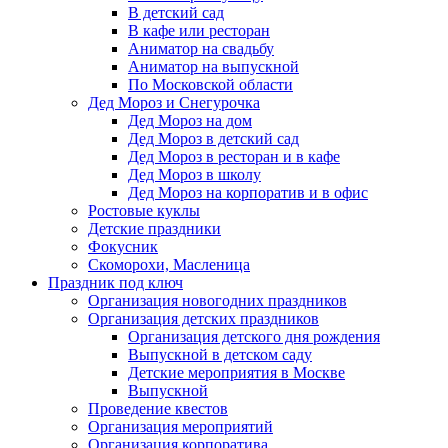
В детский сад
В кафе или ресторан
Аниматор на свадьбу
Аниматор на выпускной
По Московской области
Дед Мороз и Снегурочка
Дед Мороз на дом
Дед Мороз в детский сад
Дед Мороз в ресторан и в кафе
Дед Мороз в школу
Дед Мороз на корпоратив и в офис
Ростовые куклы
Детские праздники
Фокусник
Скоморохи, Масленица
Праздник под ключ
Организация новогодних праздников
Организация детских праздников
Организация детского дня рождения
Выпускной в детском саду
Детские мероприятия в Москве
Выпускной
Проведение квестов
Организация мероприятий
Организация корпоратива