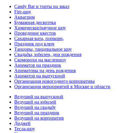
Candy Bar и торты на заказ
Fire-шоу
Аквагрим
Бумажная дискотека
Химическое/научное шоу
Проведение квестов
Сахарная вата, попкорн,
Праздник под ключ
Танцоры, танцевальное шоу
Свадьбы, юбилеи, дни рождения
Скоморохи на масленицу
Аниматор на праздник
Аниматоры на день рождения
Аниматор на выпускной
Организация новогоднего корпоратива
Организация мероприятий в Москве и области
Ведущий на выпускной
Ведущий на юбилей
Ведущий на свадьбу
Ведущий на праздник
Ведущий на корпоратив
Диджей
Тесла-шоу