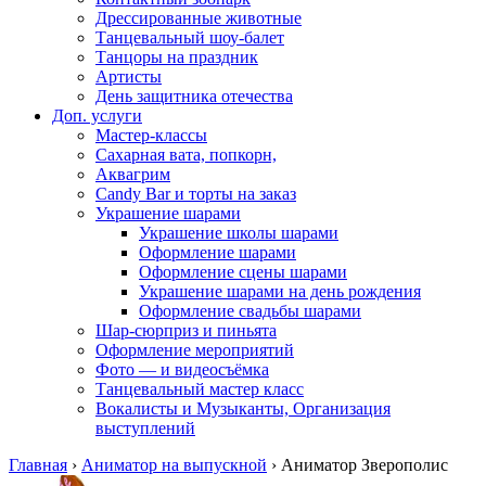
Дрессированные животные
Танцевальный шоу-балет
Танцоры на праздник
Артисты
День защитника отечества
Доп. услуги
Мастер-классы
Сахарная вата, попкорн,
Аквагрим
Candy Bar и торты на заказ
Украшение шарами
Украшение школы шарами
Оформление шарами
Оформление сцены шарами
Украшение шарами на день рождения
Оформление свадьбы шарами
Шар-сюрприз и пиньята
Оформление мероприятий
Фото — и видеосъёмка
Танцевальный мастер класс
Вокалисты и Музыканты, Организация
выступлений
Главная
›
Аниматор на выпускной
›
Аниматор Зверополис