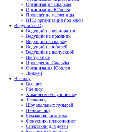
Организация Свадьбы
Организация Юбилея
Проведение масленицы
BTL: организация под ключ
Ведущий и Dj
Ведущий на корпоратив
Ведущий на праздник
Ведущий на свадьбу
Ведущий на юбилей
Ведущий на выпускной
Выпускные
Проведение Свадьбы
Организация Юбилея
Диджей
Все шоу
Все шоу
Fire-шоу
Химическое/научное шоу
Тесла-шоу
Шоу мыльных пузырей
Пенное шоу
Бумажная дискотека
Фокусник, иллюзионист
Спектакли для детей
Контактный зоопарк