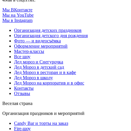
Мы ВКонтакте
Мы на YouTube
Мы в Instagram
Организация детских праздников
Организация детского дня рождения
Фото — и видеосъёмка
Оформление мероприятий
Мастер-классы
Все шоу
Дед мороз и Снегурочка
Дед Мороз в детский сад
Дед Мороз в ресторан и в кафе
Дед Мороз в школу
Дед Мороз на корпоратив и в офис
Контакты
Отзывы
Веселая страна
Организация праздников и мероприятий
Candy Bar и торты на заказ
Fire-шоу