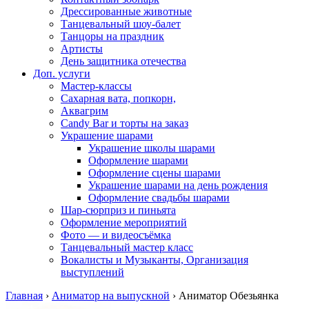
Дрессированные животные
Танцевальный шоу-балет
Танцоры на праздник
Артисты
День защитника отечества
Доп. услуги
Мастер-классы
Сахарная вата, попкорн,
Аквагрим
Candy Bar и торты на заказ
Украшение шарами
Украшение школы шарами
Оформление шарами
Оформление сцены шарами
Украшение шарами на день рождения
Оформление свадьбы шарами
Шар-сюрприз и пиньята
Оформление мероприятий
Фото — и видеосъёмка
Танцевальный мастер класс
Вокалисты и Музыканты, Организация
выступлений
Главная
›
Аниматор на выпускной
›
Аниматор Обезьянка