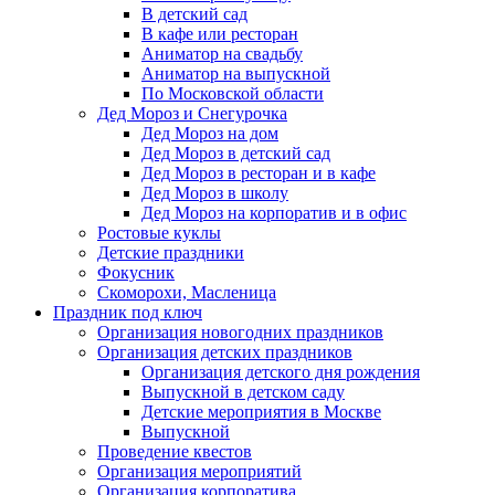
В детский сад
В кафе или ресторан
Аниматор на свадьбу
Аниматор на выпускной
По Московской области
Дед Мороз и Снегурочка
Дед Мороз на дом
Дед Мороз в детский сад
Дед Мороз в ресторан и в кафе
Дед Мороз в школу
Дед Мороз на корпоратив и в офис
Ростовые куклы
Детские праздники
Фокусник
Скоморохи, Масленица
Праздник под ключ
Организация новогодних праздников
Организация детских праздников
Организация детского дня рождения
Выпускной в детском саду
Детские мероприятия в Москве
Выпускной
Проведение квестов
Организация мероприятий
Организация корпоратива