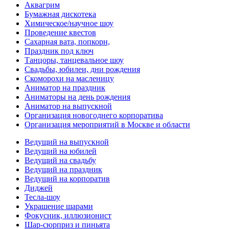
Аквагрим
Бумажная дискотека
Химическое/научное шоу
Проведение квестов
Сахарная вата, попкорн,
Праздник под ключ
Танцоры, танцевальное шоу
Свадьбы, юбилеи, дни рождения
Скоморохи на масленицу
Аниматор на праздник
Аниматоры на день рождения
Аниматор на выпускной
Организация новогоднего корпоратива
Организация мероприятий в Москве и области
Ведущий на выпускной
Ведущий на юбилей
Ведущий на свадьбу
Ведущий на праздник
Ведущий на корпоратив
Диджей
Тесла-шоу
Украшение шарами
Фокусник, иллюзионист
Шар-сюрприз и пиньята