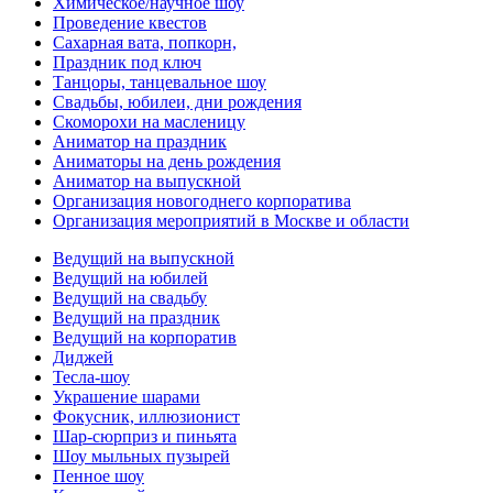
Химическое/научное шоу
Проведение квестов
Сахарная вата, попкорн,
Праздник под ключ
Танцоры, танцевальное шоу
Свадьбы, юбилеи, дни рождения
Скоморохи на масленицу
Аниматор на праздник
Аниматоры на день рождения
Аниматор на выпускной
Организация новогоднего корпоратива
Организация мероприятий в Москве и области
Ведущий на выпускной
Ведущий на юбилей
Ведущий на свадьбу
Ведущий на праздник
Ведущий на корпоратив
Диджей
Тесла-шоу
Украшение шарами
Фокусник, иллюзионист
Шар-сюрприз и пиньята
Шоу мыльных пузырей
Пенное шоу