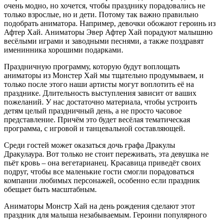
очень модно, но хочется, чтобы празднику порадовались не
только взрослые, но и дети. Потому так важно правильно
подобрать аниматора. Например, девочки обожают героинь из
Афтер Хай. Аниматоры Эвер Афтер Хай порадуют малышню
весёлыми играми и заводными песнями, а также поздравят
именинника хорошими подарками.
Праздничную программу, которую будут воплощать
аниматоры из Монстер Хай мы тщательно продумываем, и
только после этого наши артисты могут воплотить её на
празднике. Длительность выступления зависит от ваших
пожеланий. У нас достаточно материала, чтобы устроить
детям целый праздничный день, а не просто часовое
представление. Причём это будет весёлая тематическая
программа, с игровой и танцевальной составляющей.
Среди гостей может оказаться дочь графа Дракулы
Дракулаура. Вот только не стоит переживать, эта девушка не
пьёт кровь – она вегетарианец. Красавица приведёт своих
подруг, чтобы все маленькие гости смогли порадоваться
компании любимых персонажей, особенно если праздник
обещает быть масштабным.
Аниматоры Монстр Хай на день рождения сделают этот
праздник для малыша незабываемым. Героини популярного