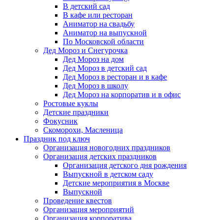
В детский сад
В кафе или ресторан
Аниматор на свадьбу
Аниматор на выпускной
По Московской области
Дед Мороз и Снегурочка
Дед Мороз на дом
Дед Мороз в детский сад
Дед Мороз в ресторан и в кафе
Дед Мороз в школу
Дед Мороз на корпоратив и в офис
Ростовые куклы
Детские праздники
Фокусник
Скоморохи, Масленица
Праздник под ключ
Организация новогодних праздников
Организация детских праздников
Организация детского дня рождения
Выпускной в детском саду
Детские мероприятия в Москве
Выпускной
Проведение квестов
Организация мероприятий
Организация корпоратива