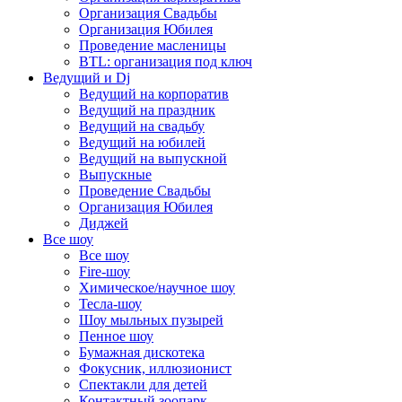
Организация Свадьбы
Организация Юбилея
Проведение масленицы
BTL: организация под ключ
Ведущий и Dj
Ведущий на корпоратив
Ведущий на праздник
Ведущий на свадьбу
Ведущий на юбилей
Ведущий на выпускной
Выпускные
Проведение Свадьбы
Организация Юбилея
Диджей
Все шоу
Все шоу
Fire-шоу
Химическое/научное шоу
Тесла-шоу
Шоу мыльных пузырей
Пенное шоу
Бумажная дискотека
Фокусник, иллюзионист
Спектакли для детей
Контактный зоопарк