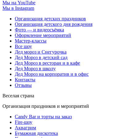
Мы на YouTube
Мы в Instagram
Организация детских праздников
Организация детского дня рождения
Фото — и видеосъёмка
Оформление мероприятий
Мастер-классы
Все шоу
Дед мороз и Снегурочка
Дед Мороз в детский сад
Дед Мороз в ресторан и в кафе
Дед Мороз в школу
Дед Мороз на корпоратив и в офис
Контакты
Отзывы
Веселая страна
Организация праздников и мероприятий
Candy Bar и торты на заказ
Fire-шоу
Аквагрим
Бумажная дискотека