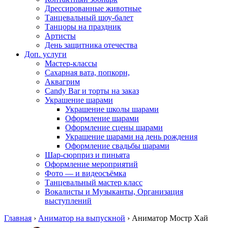
Дрессированные животные
Танцевальный шоу-балет
Танцоры на праздник
Артисты
День защитника отечества
Доп. услуги
Мастер-классы
Сахарная вата, попкорн,
Аквагрим
Candy Bar и торты на заказ
Украшение шарами
Украшение школы шарами
Оформление шарами
Оформление сцены шарами
Украшение шарами на день рождения
Оформление свадьбы шарами
Шар-сюрприз и пиньята
Оформление мероприятий
Фото — и видеосъёмка
Танцевальный мастер класс
Вокалисты и Музыканты, Организация
выступлений
Главная
›
Аниматор на выпускной
›
Аниматор Мостр Хай