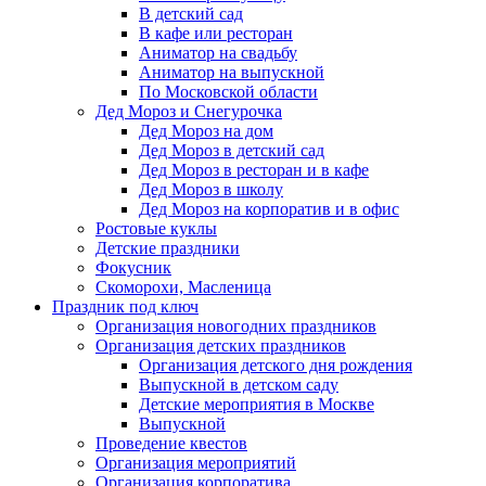
В детский сад
В кафе или ресторан
Аниматор на свадьбу
Аниматор на выпускной
По Московской области
Дед Мороз и Снегурочка
Дед Мороз на дом
Дед Мороз в детский сад
Дед Мороз в ресторан и в кафе
Дед Мороз в школу
Дед Мороз на корпоратив и в офис
Ростовые куклы
Детские праздники
Фокусник
Скоморохи, Масленица
Праздник под ключ
Организация новогодних праздников
Организация детских праздников
Организация детского дня рождения
Выпускной в детском саду
Детские мероприятия в Москве
Выпускной
Проведение квестов
Организация мероприятий
Организация корпоратива