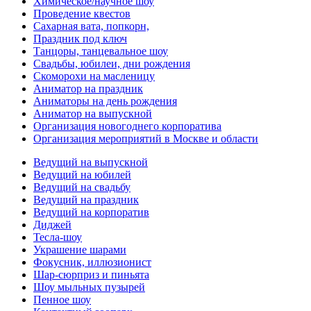
Химическое/научное шоу
Проведение квестов
Сахарная вата, попкорн,
Праздник под ключ
Танцоры, танцевальное шоу
Свадьбы, юбилеи, дни рождения
Скоморохи на масленицу
Аниматор на праздник
Аниматоры на день рождения
Аниматор на выпускной
Организация новогоднего корпоратива
Организация мероприятий в Москве и области
Ведущий на выпускной
Ведущий на юбилей
Ведущий на свадьбу
Ведущий на праздник
Ведущий на корпоратив
Диджей
Тесла-шоу
Украшение шарами
Фокусник, иллюзионист
Шар-сюрприз и пиньята
Шоу мыльных пузырей
Пенное шоу