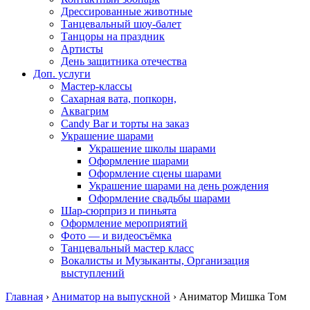
Дрессированные животные
Танцевальный шоу-балет
Танцоры на праздник
Артисты
День защитника отечества
Доп. услуги
Мастер-классы
Сахарная вата, попкорн,
Аквагрим
Candy Bar и торты на заказ
Украшение шарами
Украшение школы шарами
Оформление шарами
Оформление сцены шарами
Украшение шарами на день рождения
Оформление свадьбы шарами
Шар-сюрприз и пиньята
Оформление мероприятий
Фото — и видеосъёмка
Танцевальный мастер класс
Вокалисты и Музыканты, Организация
выступлений
Главная
›
Аниматор на выпускной
›
Аниматор Мишка Том