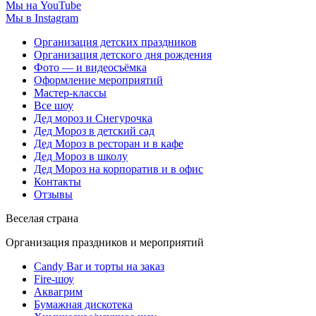
Мы на YouTube
Мы в Instagram
Организация детских праздников
Организация детского дня рождения
Фото — и видеосъёмка
Оформление мероприятий
Мастер-классы
Все шоу
Дед мороз и Снегурочка
Дед Мороз в детский сад
Дед Мороз в ресторан и в кафе
Дед Мороз в школу
Дед Мороз на корпоратив и в офис
Контакты
Отзывы
Веселая страна
Организация праздников и мероприятий
Candy Bar и торты на заказ
Fire-шоу
Аквагрим
Бумажная дискотека