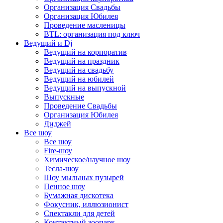
Организация Свадьбы
Организация Юбилея
Проведение масленицы
BTL: организация под ключ
Ведущий и Dj
Ведущий на корпоратив
Ведущий на праздник
Ведущий на свадьбу
Ведущий на юбилей
Ведущий на выпускной
Выпускные
Проведение Свадьбы
Организация Юбилея
Диджей
Все шоу
Все шоу
Fire-шоу
Химическое/научное шоу
Тесла-шоу
Шоу мыльных пузырей
Пенное шоу
Бумажная дискотека
Фокусник, иллюзионист
Спектакли для детей
Контактный зоопарк